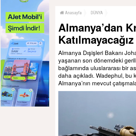
Anasayfa
DÜNYA
Almanya’dan Kr
Katılmayacağız
Almanya Dışişleri Bakanı Jo
yaşanan son dönemdeki gerilim 
bağlamında uluslararası bir a
daha açıkladı. Wadephul, bu k
Almanya’nın mevcut çatışmalard