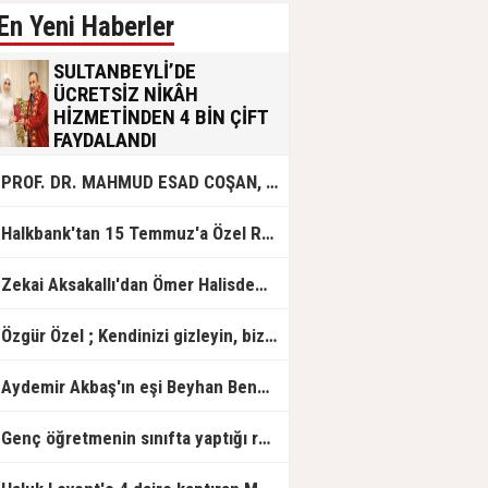
En Yeni Haberler
SULTANBEYLİ’DE
ÜCRETSİZ NİKÂH
HİZMETİNDEN 4 BİN ÇİFT
FAYDALANDI
Sultanbeyli Belediyesi evlilik yolunda
PROF. DR. MAHMUD ESAD COŞAN, DOĞUMUNUN HİCRÎ 91. YILINDA ELAZIĞ'DA YÂD EDİLECEK
olan gençlere destek amacıyla
başlattığı ücretsiz nikâh hizmetini
sürdürüyor. Bu uygulamayı geçen yıl
Halkbank'tan 15 Temmuz'a Özel Reklam Filmi: "İrade Bizim, Zafer Bizim"
başlattıklarını belirten Sultanbeyli
Belediye Başkanı Ali Tombaş,
“Şimdiye kadar 4 bin çiftimize
Zekai Aksakallı'dan Ömer Halisdemir'e 'vefa' ziyareti!
ücretsiz hizmet vermenin
mutluluğunu yaşıyoruz” dedi.
Özgür Özel ; Kendinizi gizleyin, bizden işaret bekleyin
Aydemir Akbaş'ın eşi Beyhan Benek Akbaş hayatını kaybetti
Genç öğretmenin sınıfta yaptığı rezil paylaşım