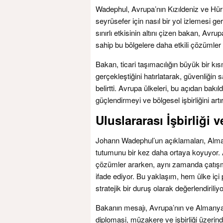
Wadephul, Avrupa’nın Kızıldeniz ve Hür
seyrüsefer için nasıl bir yol izlemesi g
sınırlı etkisinin altını çizen bakan, Avru
sahip bu bölgelere daha etkili çözümler b
Bakan, ticari taşımacılığın büyük bir k
gerçekleştiğini hatırlatarak, güvenliği
belirtti. Avrupa ülkeleri, bu açıdan bakıl
güçlendirmeyi ve bölgesel işbirliğini artı
Uluslararası İşbirliği
Johann Wadephul’un açıklamaları, Alma
tutumunu bir kez daha ortaya koyuyor. Al
çözümler ararken, aynı zamanda çatış
ifade ediyor. Bu yaklaşım, hem ülke içi p
stratejik bir duruş olarak değerlendiriliyo
Bakanın mesajı, Avrupa’nın ve Almanya’
diplomasi, müzakere ve işbirliği üzerind