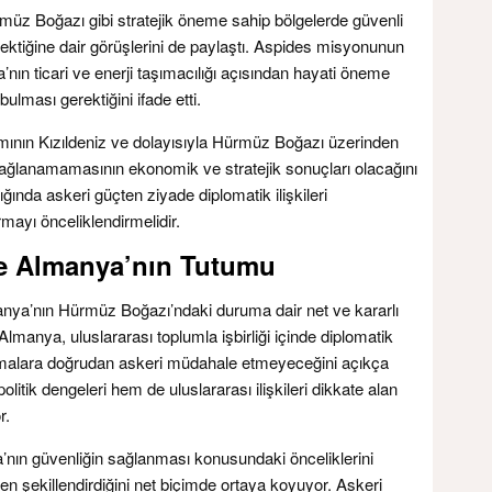
müz Boğazı gibi stratejik öneme sahip bölgelerde güvenli
erektiğine dair görüşlerini de paylaştı. Aspides misyonunun
pa’nın ticari ve enerji taşımacılığı açısından hayati öneme
ulması gerektiğini ifade etti.
ısmının Kızıldeniz ve dolayısıyla Hürmüz Boğazı üzerinden
n sağlanamamasının ekonomik ve stratejik sonuçları olacağını
dığında askeri güçten ziyade diplomatik ilişkileri
rmayı önceliklendirmelidir.
 ve Almanya’nın Tutumu
nya’nın Hürmüz Boğazı’ndaki duruma dair net ve kararlı
manya, uluslararası toplumla işbirliği içinde diplomatik
malara doğrudan askeri müdahale etmeyeceğini açıkça
olitik dengeleri hem de uluslararası ilişkileri dikkate alan
r.
nın güvenliğin sağlanması konusundaki önceliklerini
en şekillendirdiğini net biçimde ortaya koyuyor. Askeri