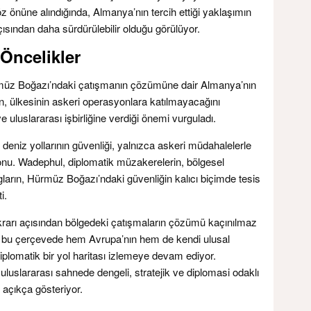
 göz önüne alındığında, Almanya’nın tercih ettiği yaklaşımın
ısından daha sürdürülebilir olduğu görülüyor.
 Öncelikler
müz Boğazı’ndaki çatışmanın çözümüne dair Almanya’nın
n, ülkesinin askeri operasyonlara katılmayacağını
ve uluslararası işbirliğine verdiği önemi vurguladı.
 deniz yollarının güvenliği, yalnızca askeri müdahalelerle
u. Wadephul, diplomatik müzakerelerin, bölgesel
logların, Hürmüz Boğazı’ndaki güvenliğin kalıcı biçimde tesis
i.
stikrarı açısından bölgedeki çatışmaların çözümü kaçınılmaz
a, bu çerçevede hem Avrupa’nın hem de kendi ulusal
diplomatik bir yol haritası izlemeye devam ediyor.
luslararası sahnede dengeli, stratejik ve diplomasi odaklı
açıkça gösteriyor.