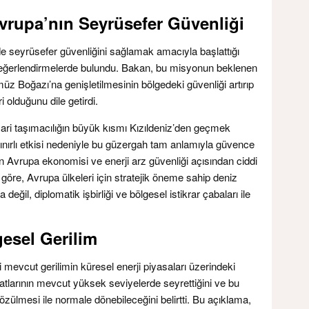
vrupa’nın Seyrüsefer Güvenliği
’de seyrüsefer güvenliğini sağlamak amacıyla başlattığı
eğerlendirmelerde bulundu. Bakan, bu misyonun beklenen
üz Boğazı’na genişletilmesinin bölgedeki güvenliği artırıp
 olduğunu dile getirdi.
cari taşımacılığın büyük kısmı Kızıldeniz’den geçmek
ırlı etkisi nedeniyle bu güzergah tam anlamıyla güvence
 Avrupa ekonomisi ve enerji arz güvenliği açısından ciddi
 göre, Avrupa ülkeleri için stratejik öneme sahip deniz
 değil, diplomatik işbirliği ve bölgesel istikrar çabaları ile
gesel Gerilim
vcut gerilimin küresel enerji piyasaları üzerindeki
yatlarının mevcut yüksek seviyelerde seyrettiğini ve bu
ülmesi ile normale dönebileceğini belirtti. Bu açıklama,