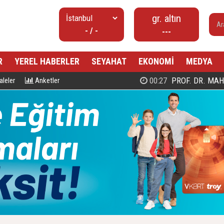
gr. altın
- / -
---
R
YEREL HABERLER
SEYAHAT
EKONOMİ
MEDYA
00:27
PROF. DR. MAHMUD ESAD COŞ
leler
Anketler