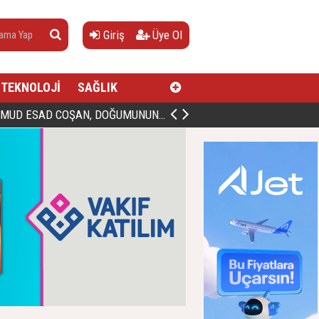
Giriş
Üye Ol
TEKNOLOJİ
SAĞLIK
AN, DOĞUMUNUN HİCRÎ 91. YILINDA ELAZIĞ'DA YÂD EDİLECEK