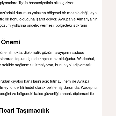
iyasalara ilişkin hassasiyetinin altını çiziyor.
ı’ndaki durumun yalnızca bölgesel bir mesele değil, aynı
k bir konu olduğuna işaret ediyor. Avrupa ve Almanya’nın,
özüm yollarına öncelik vermesi, bölgedeki istikrarın
n Önemi
er önemli nokta, diplomatik çözüm arayışının sadece
luslararası toplum için de kaçınılmaz olduğudur. Wadephul,
r şekilde sağlanmak isteniyorsa, bunun yolu diplomatik
rudan diyalog kanallarını açık tutmayı hem de Avrupa
rütmeyi öncelikli hedef olarak belirlemiş durumda. Wadephul,
ileceğini ve bölgedeki kalıcı güvenliğin ancak diplomasi ile
icari Taşımacılık