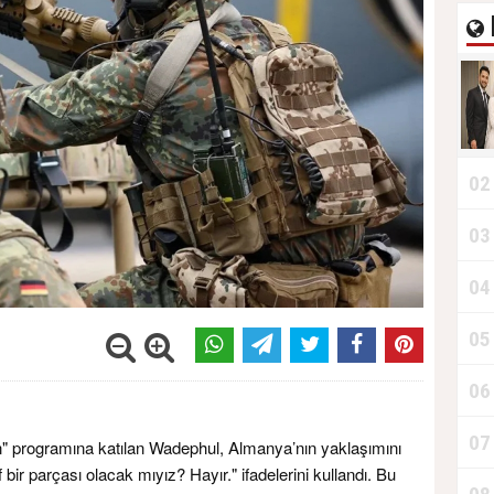
02
03
04
05
06
07
n" programına katılan Wadephul, Almanya’nın yaklaşımını
bir parçası olacak mıyız? Hayır." ifadelerini kullandı. Bu