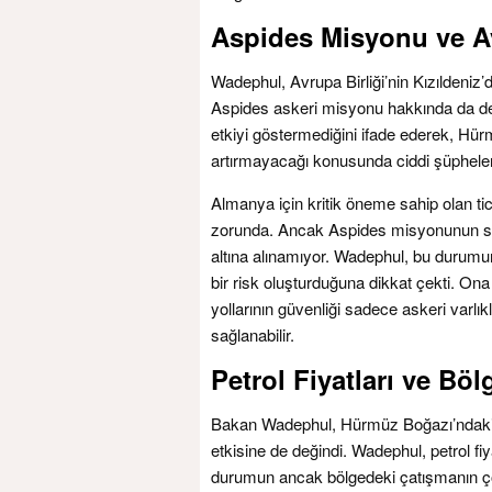
Aspides Misyonu ve A
Wadephul, Avrupa Birliği’nin Kızıldeniz
Aspides askeri misyonu hakkında da d
etkiyi göstermediğini ifade ederek, Hürm
artırmayacağı konusunda ciddi şüpheleri
Almanya için kritik öneme sahip olan ti
zorunda. Ancak Aspides misyonunun sın
altına alınamıyor. Wadephul, bu durumun
bir risk oluşturduğuna dikkat çekti. Ona
yollarının güvenliği sadece askeri varlıkla
sağlanabilir.
Petrol Fiyatları ve Böl
Bakan Wadephul, Hürmüz Boğazı’ndaki me
etkisine de değindi. Wadephul, petrol fi
durumun ancak bölgedeki çatışmanın çöz