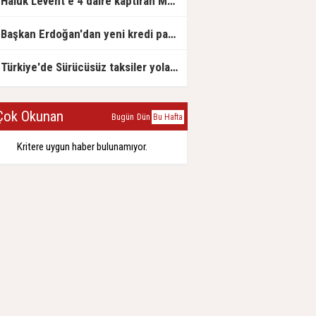
Haluk Levent'e 4 daire kaptıran Müteahhit soluğu savcılıkta aldı
Başkan Erdoğan'dan yeni kredi paketi müjdesi: 6 ay geri ödemesiz, 36 ay vadeli
Türkiye'de Sürücüsüz taksiler yola çıkmaya hazırlanıyor
ok Okunan
Bugün
Dün
Bu Hafta
Kritere uygun haber bulunamıyor.