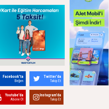
Facebook'ta
Twitter'da
Beğen
Takip Et
Youtube'da
Instagram'da
Abone Ol
Takip Et