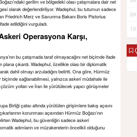
08
azı’ndaki gerilim ve bölgedeki olası çatışmalara dair net
ergesi olarak değerlendiriliyor. Wadephul, bu tutumun sadece
09
an Friedrich Merz ve Savunma Bakanı Boris Pistorius
fade edildiğini vurguladı.
10
Askeri Operasyona Karşı,
Ç
ya’nın bu çatışmada taraf olmayacağını net biçimde ifade
n plana çıkardı. Wadephul, özellikle olası bir diplomatik
rak dahil olmayı arzuladığını belirtti. Ona göre, Hürmüz
ir biçimde sağlanabilmesi, yalnızca askeri müdahale ile
çözüm yolları ve İran ile yürütülecek yapıcı görüşmeler
Birliği çatısı altında yürütülen girişimlere bakış açısını
 çıkarlarının korunması açısından Hürmüz Boğazı’nın
lirten Wadephul, bu güvenliğin sadece askeri
omatik adımların ve müzakerelerin öncelikli olduğunu