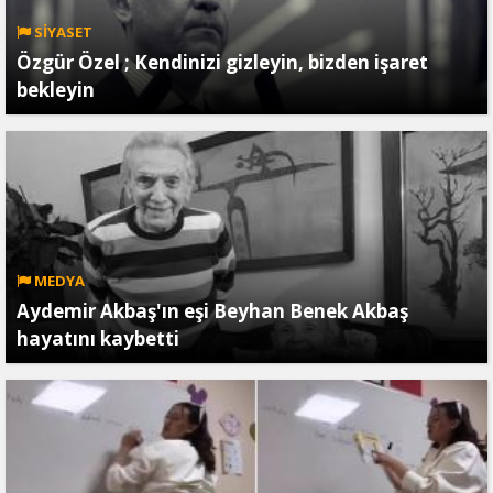
SİYASET
Özgür Özel ; Kendinizi gizleyin, bizden işaret
bekleyin
MEDYA
Aydemir Akbaş'ın eşi Beyhan Benek Akbaş
hayatını kaybetti