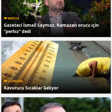
MEDYA
Gazeteci İsmail Saymaz, Ramazan orucu için
"perhiz" dedi
GÜNDEM
Kavurucu Sıcaklar Geliyor