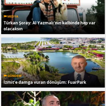
MEDYA
Türkan Şoray: Al Yazmalı'nın kalbinde hep var
olacaksın
GÜNDEM
İzmit’e damga vuran dönüşüm: FuarPark