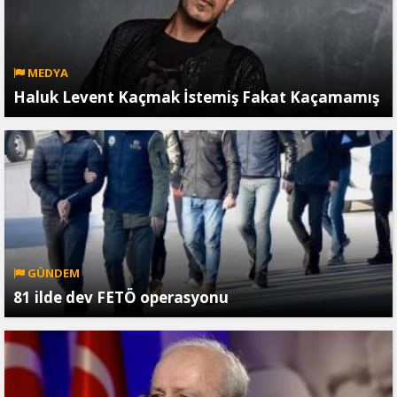
MEDYA
Haluk Levent Kaçmak İstemiş Fakat Kaçamamış
GÜNDEM
81 ilde dev FETÖ operasyonu