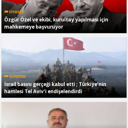
SİYASET
Özgür Özel ve ekibi, kurultay yapılması için
mahkemeye başvuruyor
GÜNDEM
İsrail basını gerçeği kabul etti ; Türkiye'nin
hamlesi Tel Aviv'i endişelendirdi