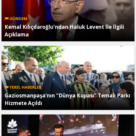
GÜNDEM
Kemal Kılıçdaroğlu'ndan Haluk Levent İle İlgili
Açıklama
YEREL HABERLER
Gaziosmanpaşa’nın “Dünya Kupası” Temalı Parkı
Hizmete Açıldı