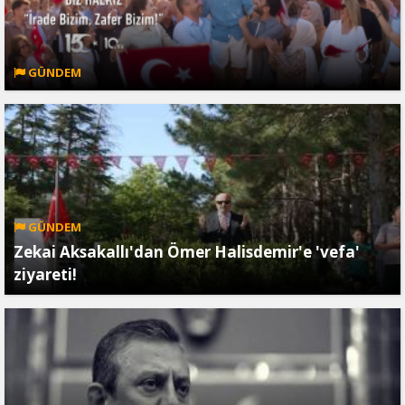
GÜNDEM
GÜNDEM
Zekai Aksakallı'dan Ömer Halisdemir'e 'vefa'
ziyareti!