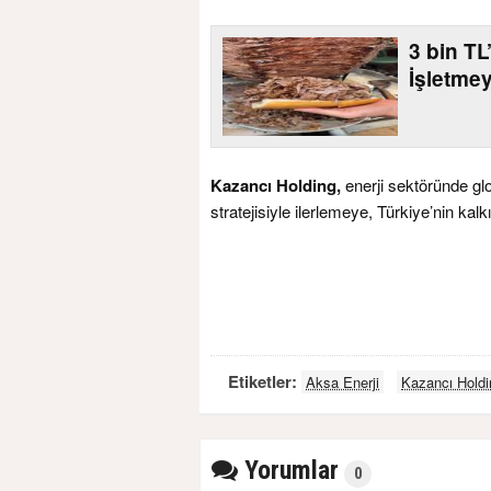
3 bin T
İşletme
Kazancı Holding,
enerji sektöründe gl
stratejisiyle ilerlemeye, Türkiye’nin 
Etiketler:
Aksa Enerji
Kazancı Holdi
Yorumlar
0