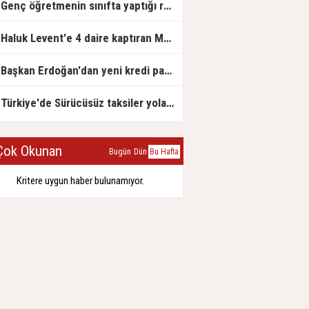
Genç öğretmenin sınıfta yaptığı rezil paylaşım
Haluk Levent'e 4 daire kaptıran Müteahhit soluğu savcılıkta aldı
Başkan Erdoğan'dan yeni kredi paketi müjdesi: 6 ay geri ödemesiz, 36 ay vadeli
Türkiye'de Sürücüsüz taksiler yola çıkmaya hazırlanıyor
ok Okunan
Bugün
Dün
Bu Hafta
Kritere uygun haber bulunamıyor.