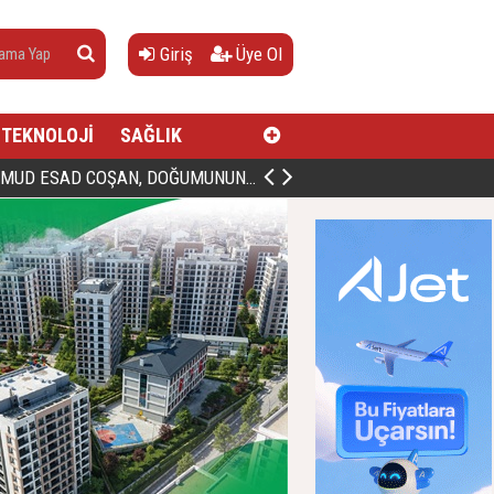
Giriş
Üye Ol
TEKNOLOJİ
SAĞLIK
AN, DOĞUMUNUN HİCRÎ 91. YILINDA ELAZIĞ'DA YÂD EDİLECEK