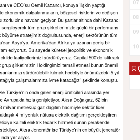
07
nı ve CEO’su Cemil Kazancı, konuya ilişkin yaptığı
te ekonomik dalgalanmaların, bölgesel risklerin ve değişen
08
sı zorlu bir sınavdan geçiyor. Bu şartlar altında dahi Kazancı
ş sergileyerek tüm grup şirketlerimizle güçlü bir performans
09
k büyüme stratejimiz doğrultusunda, enerji sektörünün tüm
upa’dan Asya’ya, Amerika’dan Afrika’ya uzanan geniş bir
10
evam ediyoruz. Bu sayede küresel jeopolitik ve ekonomik
ekilde faaliyetlerimizi sürdürüyoruz. Capital 500’de istikrarlı
rt grup şirketimizin Holdingimizi temsil etmesi bunun önemli
Ç
şarılarımızı sürdürülebilir kılmak hedefiyle önümüzdeki 5 yıl
m atağıyla çalışmalarımıza ivme katacağız” şeklinde konuştu.
 Türkiye’nin önde gelen enerji üreticileri arasında yer
a ve Avrupa’da hızla genişletiyor. Aksa Doğalgaz, 62 bin
 milyar metreküp gaz dağıtım hacmiyle sektör lideri
klaşık 4 milyonluk nüfusa elektrik dağıtımı gerçekleştiren
eticiye kaliteli elektrik tedarik hizmeti sunan perakende
destekliyor. Aksa Jeneratör ise Türkiye’nin en büyük jeneratör
sında yer alıyor.