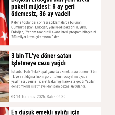
paketi müjdesi: 6 ay geri
ödemesiz, 36 ay vadeli
Kabine toplantısı sonrası açıklamalarda bulunan
Cumhurbaşkanı Erdoğan, yeni kredi paketini duyurdu.
Erdoğan, ''Yatırım taahhütlü avans kredi program bütçesini
750 milyar liraya çıkarıyoruz.'' dedi.
14 Temmuz 2026, Salı - 07:21
3 bin TL’ye döner satan
İşletmeye ceza yağdı
İstanbul Fatih’teki Kapalıçarşı’da ekmek arası dönerin 3 bin
TL’ye satıldığına ilişkin görüntülerin sosyal medyada
yayılması üzerine Ticaret Bakanlığı harekete geçti. Yapılan
denetimlerde işletmeye idari para cezası uygulandı.
14 Temmuz 2026, Salı - 06:39
En düşük emekli aylığı için