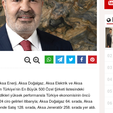
02
03
04
 Aksa Enerji, Aksa Doğalgaz, Aksa Elektrik ve Aksa
an Türkiye’nin En Büyük 500 Özel Şirketi listesindeki
05
ledikleri yüksek performansla Türkiye ekonomisinin öncü
024 ciro gelirleri itibarıyla; Aksa Doğalgaz 64. sırada, Aksa
06
ende Satış 128. sırada, Aksa Jeneratör 258. sırada yer aldı.