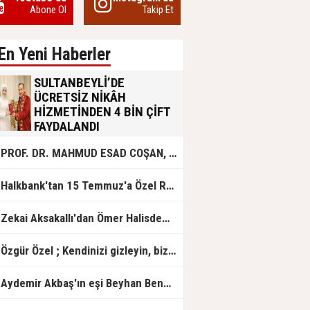
Abone Ol
Takip Et
En Yeni Haberler
SULTANBEYLİ’DE
ÜCRETSİZ NİKÂH
HİZMETİNDEN 4 BİN ÇİFT
FAYDALANDI
Sultanbeyli Belediyesi evlilik yolunda
PROF. DR. MAHMUD ESAD COŞAN, DOĞUMUNUN HİCRÎ 91. YILINDA ELAZIĞ'DA YÂD EDİLECEK
olan gençlere destek amacıyla
başlattığı ücretsiz nikâh hizmetini
sürdürüyor. Bu uygulamayı geçen yıl
Halkbank'tan 15 Temmuz'a Özel Reklam Filmi: "İrade Bizim, Zafer Bizim"
başlattıklarını belirten Sultanbeyli
Belediye Başkanı Ali Tombaş,
“Şimdiye kadar 4 bin çiftimize
Zekai Aksakallı'dan Ömer Halisdemir'e 'vefa' ziyareti!
ücretsiz hizmet vermenin
mutluluğunu yaşıyoruz” dedi.
Özgür Özel ; Kendinizi gizleyin, bizden işaret bekleyin
Aydemir Akbaş'ın eşi Beyhan Benek Akbaş hayatını kaybetti