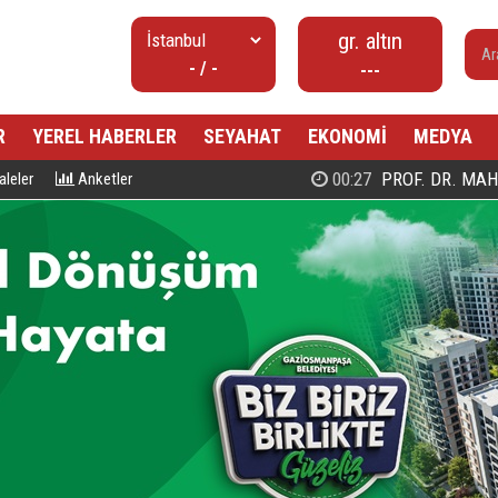
gr. altın
- / -
---
R
YEREL HABERLER
SEYAHAT
EKONOMİ
MEDYA
00:27
PROF. DR. MAHMUD ESAD COŞ
leler
Anketler