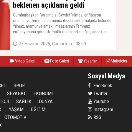
beklenen açıklama geldi
Cumhurbaşkanı Yardımcısı Cevdet Yılmaz, enflasyon
oranları ve Temmuz zammına ilişkin açıklamalarda bulundu.
Yılmaz, memur ve emekli maaşlarının Temmuz
enflasyonuna göre otomatik olarak artacağını, ancak en
düşük emekli maaşına yapılacak zam için TBMM'den yeni
bir kanun çıkarılması gerektiğini duyurdu. Yılmaz, ''O konuda
27 Haziran 2026, Cumartesi - 08:09
da Meclis'imiz gerekli çalışmaları yapacaktır'' dedi.
e
Video Galeri
Foto Galeri
Yazarlar
Makaleler
Sosyal Medya
SET
SPOR
Facebook
SEYAHAT
EKONOMİ
Twitter
LOJİ
SAĞLIK
DÜNYA
Youtube
K
YAŞAM
EĞİTİM
Instagram
OTOMOTİV
RSS
K