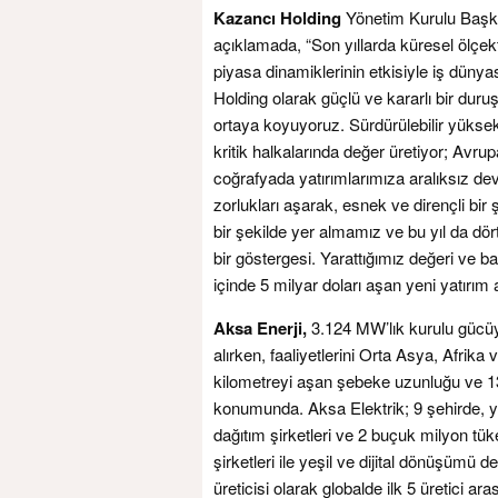
Kazancı Holding
Yönetim Kurulu Başka
açıklamada, “Son yıllarda küresel ölçek
piyasa dinamiklerinin etkisiyle iş dünya
Holding olarak güçlü ve kararlı bir duru
ortaya koyuyoruz. Sürdürülebilir yükse
kritik halkalarında değer üretiyor; Avr
coğrafyada yatırımlarımıza aralıksız d
zorlukları aşarak, esnek ve dirençli bir ş
bir şekilde yer almamız ve bu yıl da dö
bir göstergesi. Yarattığımız değeri ve ba
içinde 5 milyar doları aşan yeni yatırı
Aksa Enerji,
3.124 MW’lık kurulu gücüyle
alırken, faaliyetlerini Orta Asya, Afrik
kilometreyi aşan şebeke uzunluğu ve 13
konumunda. Aksa Elektrik; 9 şehirde, ya
dağıtım şirketleri ve 2 buçuk milyon tük
şirketleri ile yeşil ve dijital dönüşümü 
üreticisi olarak globalde ilk 5 üretici ara