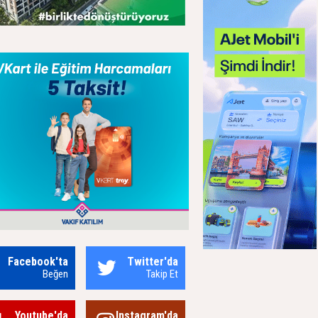
Facebook'ta
Twitter'da
Beğen
Takip Et
Youtube'da
Instagram'da