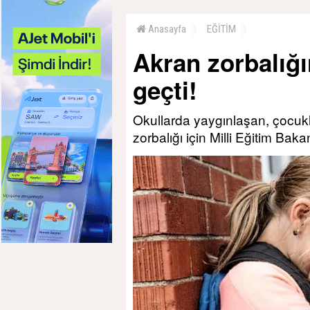
Anasayfa
EĞİTİM
Akran zorbalığ
geçti!
Okullarda yaygınlaşan, çocukla
zorbalığı için Milli Eğitim Baka