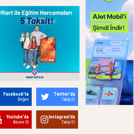
Facebook'ta
Twitter'da
Beğen
Takip Et
Youtube'da
Instagram'da
Abone Ol
Takip Et