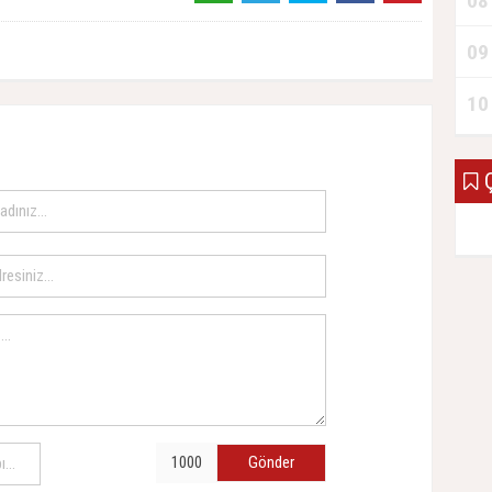
08
09
10
Ç
Gönder