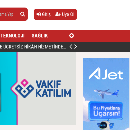
Giriş
Üye Ol
TEKNOLOJİ
SAĞLIK
AN, DOĞUMUNUN HİCRÎ 91. YILINDA ELAZIĞ'DA YÂD EDİLECEK