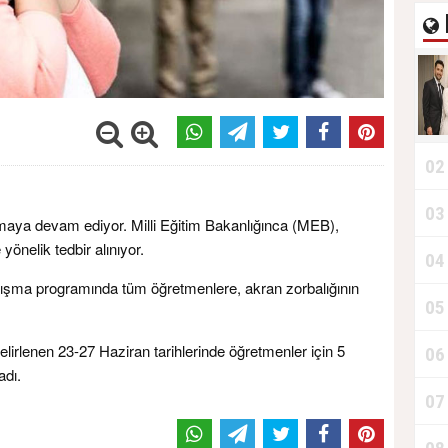
02
03
maya devam ediyor. Milli Eğitim Bakanlığınca (MEB),
yönelik tedbir alınıyor.
04
ışma programında tüm öğretmenlere, akran zorbalığının
05
lirlenen 23-27 Haziran tarihlerinde öğretmenler için 5
06
adı.
07