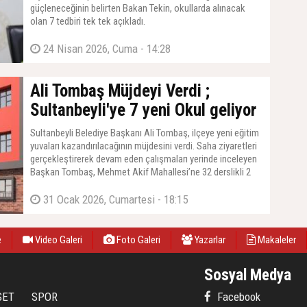
güçleneceğinin belirten Bakan Tekin, okullarda alınacak
olan 7 tedbiri tek tek açıkladı.
24 Nisan 2026, Cuma - 14:28
Ali Tombaş Müjdeyi Verdi ;
Sultanbeyli'ye 7 yeni Okul geliyor
Sultanbeyli Belediye Başkanı Ali Tombaş, ilçeye yeni eğitim
yuvaları kazandırılacağının müjdesini verdi. Saha ziyaretleri
gerçekleştirerek devam eden çalışmaları yerinde inceleyen
Başkan Tombaş, Mehmet Akif Mahallesi’ne 32 derslikli 2
ortaokul, Akşemsettin Mahallesi’ne ise 32 derslikli 1 ilkokul
kazandırılacağını açıkladı
31 Ocak 2026, Cumartesi - 18:15
e
Video Galeri
Foto Galeri
Yazarlar
Makaleler
Sosyal Medya
SET
SPOR
Facebook