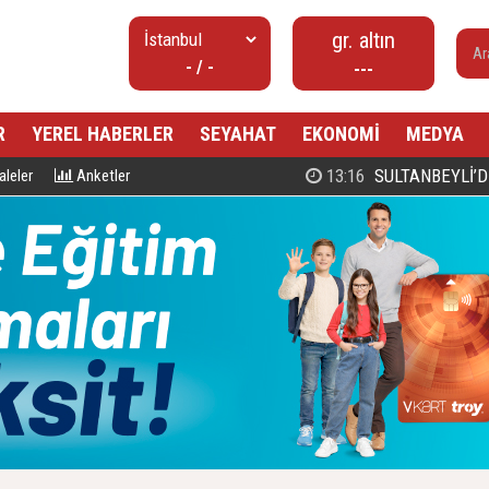
gr. altın
- / -
---
R
YEREL HABERLER
SEYAHAT
EKONOMİ
MEDYA
00:27
PROF. DR. MAHMUD ESAD COŞ
leler
Anketler