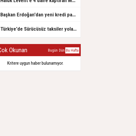
Haluk Levent'e 4 daire kaptıran Müteahhit soluğu savcılıkta aldı
Başkan Erdoğan'dan yeni kredi paketi müjdesi: 6 ay geri ödemesiz, 36 ay vadeli
Türkiye'de Sürücüsüz taksiler yola çıkmaya hazırlanıyor
ok Okunan
Bugün
Dün
Bu Hafta
Kritere uygun haber bulunamıyor.