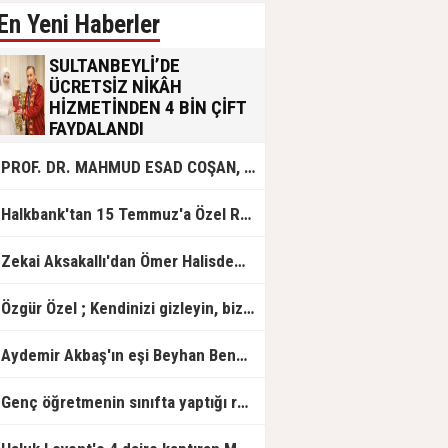
En Yeni Haberler
SULTANBEYLİ’DE
ÜCRETSİZ NİKÂH
HİZMETİNDEN 4 BİN ÇİFT
FAYDALANDI
Sultanbeyli Belediyesi evlilik yolunda
PROF. DR. MAHMUD ESAD COŞAN, DOĞUMUNUN HİCRÎ 91. YILINDA ELAZIĞ'DA YÂD EDİLECEK
olan gençlere destek amacıyla
başlattığı ücretsiz nikâh hizmetini
sürdürüyor. Bu uygulamayı geçen yıl
Halkbank'tan 15 Temmuz'a Özel Reklam Filmi: "İrade Bizim, Zafer Bizim"
başlattıklarını belirten Sultanbeyli
Belediye Başkanı Ali Tombaş,
“Şimdiye kadar 4 bin çiftimize
Zekai Aksakallı'dan Ömer Halisdemir'e 'vefa' ziyareti!
ücretsiz hizmet vermenin
mutluluğunu yaşıyoruz” dedi.
Özgür Özel ; Kendinizi gizleyin, bizden işaret bekleyin
Aydemir Akbaş'ın eşi Beyhan Benek Akbaş hayatını kaybetti
Genç öğretmenin sınıfta yaptığı rezil paylaşım