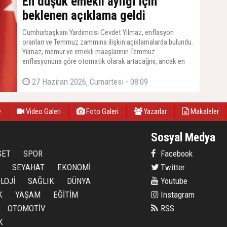
En düşük emekli aylığı için
beklenen açıklama geldi
Cumhurbaşkanı Yardımcısı Cevdet Yılmaz, enflasyon
oranları ve Temmuz zammına ilişkin açıklamalarda bulundu.
Yılmaz, memur ve emekli maaşlarının Temmuz
enflasyonuna göre otomatik olarak artacağını, ancak en
düşük emekli maaşına yapılacak zam için TBMM'den yeni
bir kanun çıkarılması gerektiğini duyurdu. Yılmaz, ''O konuda
27 Haziran 2026, Cumartesi - 08:09
da Meclis'imiz gerekli çalışmaları yapacaktır'' dedi.
e
Video Galeri
Foto Galeri
Yazarlar
Makaleler
Sosyal Medya
SET
SPOR
Facebook
SEYAHAT
EKONOMİ
Twitter
LOJİ
SAĞLIK
DÜNYA
Youtube
K
YAŞAM
EĞİTİM
Instagram
OTOMOTİV
RSS
K