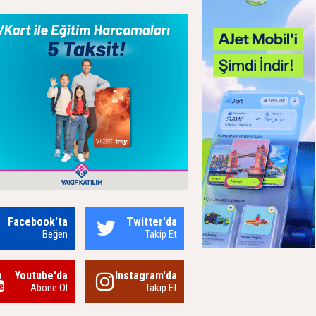
Facebook'ta
Twitter'da
Beğen
Takip Et
Youtube'da
Instagram'da
Abone Ol
Takip Et