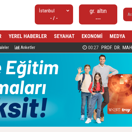
gr. altın
- / -
---
R
YEREL HABERLER
SEYAHAT
EKONOMİ
MEDYA
00:27
PROF. DR. MAHMUD ESAD COŞ
leler
Anketler