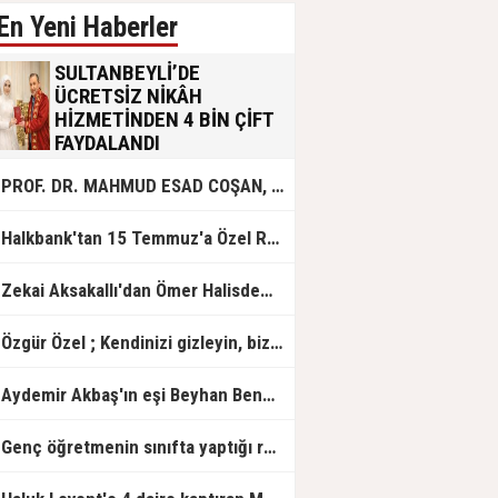
En Yeni Haberler
SULTANBEYLİ’DE
ÜCRETSİZ NİKÂH
HİZMETİNDEN 4 BİN ÇİFT
FAYDALANDI
Sultanbeyli Belediyesi evlilik yolunda
PROF. DR. MAHMUD ESAD COŞAN, DOĞUMUNUN HİCRÎ 91. YILINDA ELAZIĞ'DA YÂD EDİLECEK
olan gençlere destek amacıyla
başlattığı ücretsiz nikâh hizmetini
sürdürüyor. Bu uygulamayı geçen yıl
Halkbank'tan 15 Temmuz'a Özel Reklam Filmi: "İrade Bizim, Zafer Bizim"
başlattıklarını belirten Sultanbeyli
Belediye Başkanı Ali Tombaş,
“Şimdiye kadar 4 bin çiftimize
Zekai Aksakallı'dan Ömer Halisdemir'e 'vefa' ziyareti!
ücretsiz hizmet vermenin
mutluluğunu yaşıyoruz” dedi.
Özgür Özel ; Kendinizi gizleyin, bizden işaret bekleyin
Aydemir Akbaş'ın eşi Beyhan Benek Akbaş hayatını kaybetti
Genç öğretmenin sınıfta yaptığı rezil paylaşım