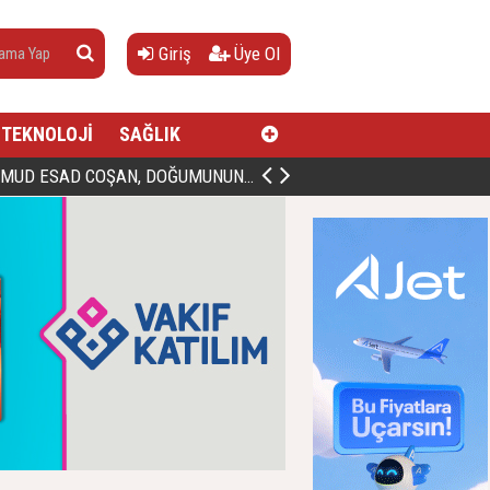
Giriş
Üye Ol
TEKNOLOJİ
SAĞLIK
AN, DOĞUMUNUN HİCRÎ 91. YILINDA ELAZIĞ'DA YÂD EDİLECEK