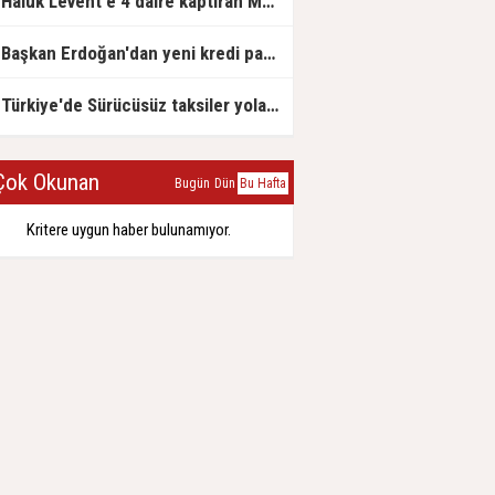
Haluk Levent'e 4 daire kaptıran Müteahhit soluğu savcılıkta aldı
Başkan Erdoğan'dan yeni kredi paketi müjdesi: 6 ay geri ödemesiz, 36 ay vadeli
Türkiye'de Sürücüsüz taksiler yola çıkmaya hazırlanıyor
ok Okunan
Bugün
Dün
Bu Hafta
Kritere uygun haber bulunamıyor.