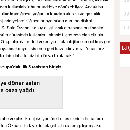
08
niden kullanılabilir hammaddeye dönüşebiliyor. Ancak bu
09
ullanılmadığında, yoğun miktarda katı, sıvı ve gaz atık
lojilerin yetersizliğinde ortaya çıkan duruma dikkat
10
 Safa Özcan, konuyla ilgili açıklamasında şu ifadeleri
üşüm sürecinde kullanılan teknoloji, çevreye olan etkinin
rup olarak, en ileri ve en yeni teknolojilerle donatılmış geri
Ç
oğaya bırakmıyor, sisteme geri kazandırıyoruz. Amacımız,
ler için daha temiz bir dünya bırakmak.”
rupa’daki ilk 5 tesisten biriyiz
L’ye döner satan
ye ceza yağdı
zabe ve plastik enjeksiyon üretim tesislerinin tamamının
elirten Özcan, Türkiye’de tek çatı altında en gelişmiş akü