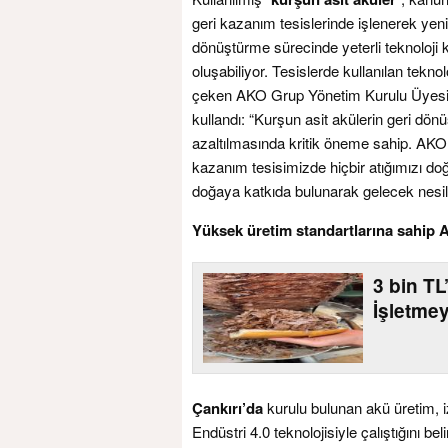
geri kazanım tesislerinde işlenerek ye
dönüştürme sürecinde yeterli teknoloji k
oluşabiliyor. Tesislerde kullanılan tekno
çeken AKO Grup Yönetim Kurulu Üyesi S.
kullandı: “Kurşun asit akülerin geri dön
azaltılmasında kritik öneme sahip. AKO G
kazanım tesisimizde hiçbir atığımızı d
doğaya katkıda bulunarak gelecek nesil
Yüksek üretim standartlarına sahip Av
3 bin T
İşletme
Çankırı’da
kurulu bulunan akü üretim, i
Endüstri 4.0 teknolojisiyle çalıştığını b