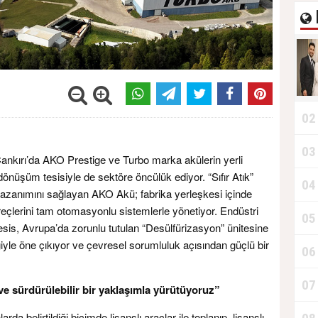
02
03
ankırı’da AKO Prestige ve Turbo marka akülerin yerli
 dönüşüm tesisiyle de sektöre öncülük ediyor. “Sıfır Atık”
04
 kazanımını sağlayan AKO Akü; fabrika yerleşkesi içinde
üreçlerini tam otomasyonlu sistemlerle yönetiyor. Endüstri
05
tesis, Avrupa’da zorunlu tutulan “Desülfürizasyon” ünitesine
ğiyle öne çıkıyor ve çevresel sorumluluk açısından güçlü bir
06
07
 sürdürülebilir bir yaklaşımla yürütüyoruz”
arda belirtildiği biçimde lisanslı araçlar ile toplanıp, lisanslı