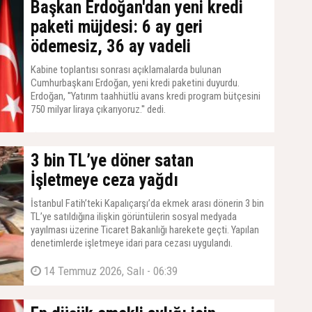
Başkan Erdoğan'dan yeni kredi
paketi müjdesi: 6 ay geri
ödemesiz, 36 ay vadeli
Kabine toplantısı sonrası açıklamalarda bulunan
Cumhurbaşkanı Erdoğan, yeni kredi paketini duyurdu.
Erdoğan, ''Yatırım taahhütlü avans kredi program bütçesini
750 milyar liraya çıkarıyoruz.'' dedi.
14 Temmuz 2026, Salı - 07:21
3 bin TL’ye döner satan
İşletmeye ceza yağdı
İstanbul Fatih’teki Kapalıçarşı’da ekmek arası dönerin 3 bin
TL’ye satıldığına ilişkin görüntülerin sosyal medyada
yayılması üzerine Ticaret Bakanlığı harekete geçti. Yapılan
denetimlerde işletmeye idari para cezası uygulandı.
14 Temmuz 2026, Salı - 06:39