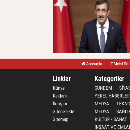
Anasayfa
Mobil Sit
Linkler
Kategoriler
Künye
GÜNDEM
SİYA
Reklam
YEREL HABERLER
İletişim
MEDYA
TEKNO
Sitene Ekle
MEDYA
SAĞLI
Sitemap
KÜLTÜR - SANAT
İNŞAAT VE EMLA