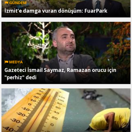
GÜNDEM
İzmit’e damga vuran dönüşüm: FuarPark
MEDYA
Gazeteci İsmail Saymaz, Ramazan orucu için
"perhiz" dedi