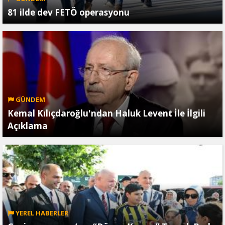
81 ilde dev FETÖ operasyonu
GÜNDEM
Kemal Kılıçdaroğlu'ndan Haluk Levent İle İlgili
Açıklama
YEREL HABERLER