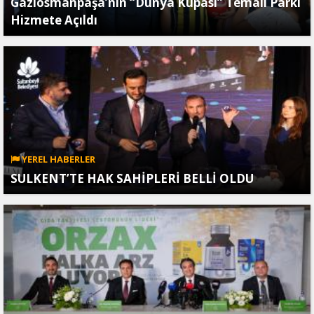
Gaziosmanpaşa’nın “Dünya Kupası” Temalı Parkı
Hizmete Açıldı
YEREL HABERLER
SULKENT’TE HAK SAHİPLERİ BELLİ OLDU