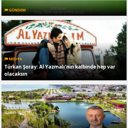
GÜNDEM
MEDYA
Türkan Şoray: Al Yazmalı'nın kalbinde hep var
olacaksın