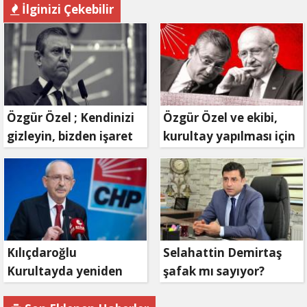
İlginizi Çekebilir
Özgür Özel ; Kendinizi
Özgür Özel ve ekibi,
gizleyin, bizden işaret
kurultay yapılması için
bekleyin
mahkemeye
başvuruyor
Kılıçdaroğlu
Selahattin Demirtaş
Kurultayda yeniden
şafak mı sayıyor?
aday olacak mı?