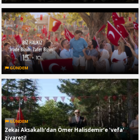
GÜNDEM
GÜNDEM
Zekai Aksakallı'dan Ömer Halisdemir'e 'vefa'
ziyareti!