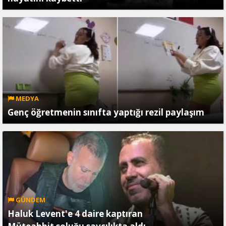
MEDYA
Genç öğretmenin sınıfta yaptığı rezil paylaşım
GÜNDEM
Haluk Levent'e 4 daire kaptıran