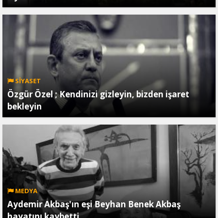
SİYASET
Özgür Özel ; Kendinizi gizleyin, bizden işaret
bekleyin
MEDYA
Aydemir Akbaş'ın eşi Beyhan Benek Akbaş
hayatını kaybetti