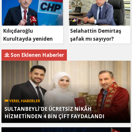
Kılıçdaroğlu
Selahattin Demirtaş
Kurultayda yeniden
şafak mı sayıyor?
aday olacak mı?
Son Eklenen Haberler
YEREL HABERLER
SULTANBEYLİ’DE ÜCRETSİZ NİKÂH
HİZMETİNDEN 4 BİN ÇİFT FAYDALANDI