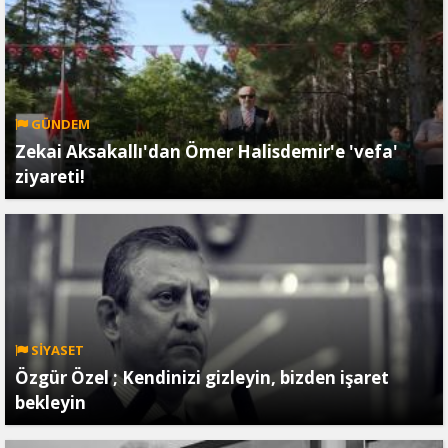
GÜNDEM
Zekai Aksakallı'dan Ömer Halisdemir'e 'vefa'
ziyareti!
SİYASET
Özgür Özel ; Kendinizi gizleyin, bizden işaret
bekleyin