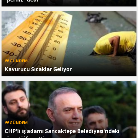
GÜNDEM
Kavurucu Sıcaklar Geliyor
GÜNDEM
CHP'li iş adamı Sancaktepe Belediyesi'ndeki