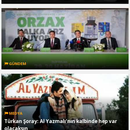
GÜNDEM
MEDYA
Türkan Şoray: Al Yazmalı'nın kalbinde hep var
olacaksın