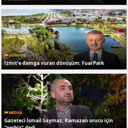
GÜNDEM
İzmit’e damga vuran dönüşüm: FuarPark
MEDYA
Gazeteci İsmail Saymaz, Ramazan orucu için
"perhiz" dedi