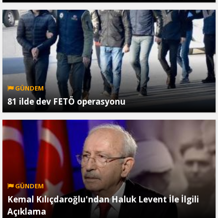
GÜNDEM
81 ilde dev FETÖ operasyonu
GÜNDEM
Kemal Kılıçdaroğlu'ndan Haluk Levent İle İlgili
Açıklama