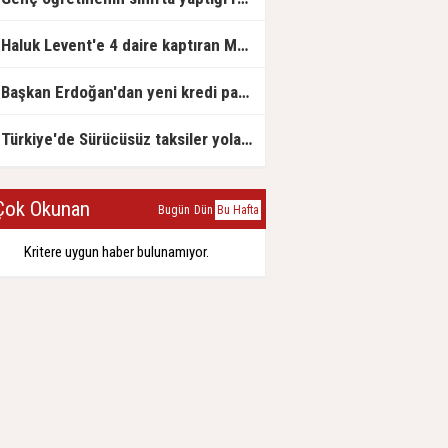
Haluk Levent'e 4 daire kaptıran Müteahhit soluğu savcılıkta aldı
Başkan Erdoğan'dan yeni kredi paketi müjdesi: 6 ay geri ödemesiz, 36 ay vadeli
Türkiye'de Sürücüsüz taksiler yola çıkmaya hazırlanıyor
ok Okunan
Bugün
Dün
Bu Hafta
Kritere uygun haber bulunamıyor.