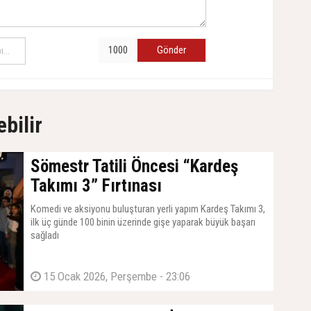
Gönder
ebilir
Sömestr Tatili Öncesi “Kardeş
Takımı 3” Fırtınası
Komedi ve aksiyonu buluşturan yerli yapım Kardeş Takımı 3,
ilk üç günde 100 binin üzerinde gişe yaparak büyük başarı
sağladı
15 Ocak 2026, Perşembe - 23:06