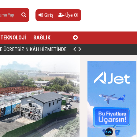
Giriş
Üye Ol
TEKNOLOJİ
SAĞLIK
AN, DOĞUMUNUN HİCRÎ 91. YILINDA ELAZIĞ'DA YÂD EDİLECEK