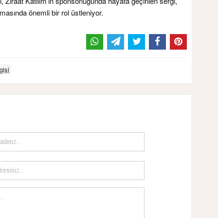
i, Ziraat Katılım’ın sponsorluğunda hayata geçirilen sergi,
lmasında önemli bir rol üstleniyor.
gisi