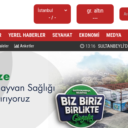
gr. altın
- / -
---
R
YEREL HABERLER
SEYAHAT
EKONOMİ
MEDYA
00:27
PROF. DR. MAHMUD ESAD COŞ
leler
Anketler