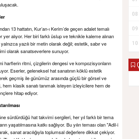
uluşacak.
08
ler
09
ından 13 hattatın, Kur’an-ı Kerim’de geçen adalet temalı
r yer alıyor. Her biri farklı üslup ve teknikle kaleme alınan
10
alnızca yazılı bir metin olarak değil; estetik, sabır ve
imi olarak sanatseverlere sunuyor.
ğini harflerin ritmi, çizgilerin dengesi ve kompozisyonların
Ç
uyor. Eserler, geleneksel hat sanatının köklü estetik
rerek geçmiş ile günümüz arasında güçlü bir görsel ve
, hem klasik sanatı tanımak isteyen izleyicilere hem de
çlere hitap ediyor.
ktarılması
 sürdürdüğü hat takvimi sergileri, her yıl farklı bir tema
rın yaşatılmasına katkı sağlıyor. Bu yılın teması olan "Adil-i
ak, sanat aracılığıyla toplumsal değerlere dikkat çekiyor.