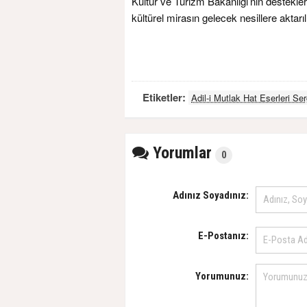
Kültür ve Turizm Bakanlığı’nın destekler
kültürel mirasın gelecek nesillere aktarı
Etiketler:
Adil-i Mutlak Hat Eserleri Ser
Yorumlar
0
Adınız Soyadınız:
E-Postanız:
Yorumunuz: