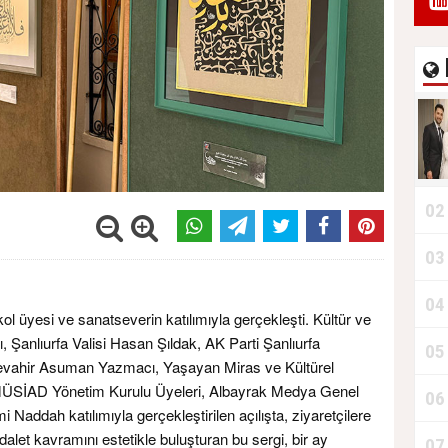
02
03
04
kol üyesi ve sanatseverin katılımıyla gerçekleşti. Kültür ve
Şanlıurfa Valisi Hasan Şıldak, AK Parti Şanlıurfa
05
 Cevahir Asuman Yazmacı, Yaşayan Miras ve Kültürel
 MÜSİAD Yönetim Kurulu Üyeleri, Albayrak Medya Genel
06
addah katılımıyla gerçekleştirilen açılışta, ziyaretçilere
Adalet kavramını estetikle buluşturan bu sergi, bir ay
07