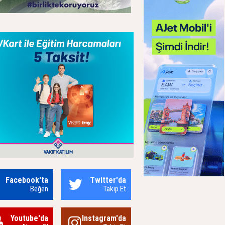
Facebook'ta
Twitter'da
Beğen
Takip Et
Youtube'da
Instagram'da