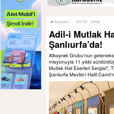
Anasayfa
KÜLTÜR - SANAT
Adil-i Mutlak Ha
Şanlıurfa’da!
Albayrak Grubu'nun gelenekse
misyonuyla 11 yıldır sürdürdüğ
Mutlak Hat Eserleri Sergisi", 
Şanlıurfa Mevlid-i Halil Camii