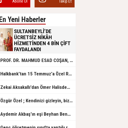
Abone Ol
Takip Et
En Yeni Haberler
SULTANBEYLİ’DE
ÜCRETSİZ NİKÂH
HİZMETİNDEN 4 BİN ÇİFT
FAYDALANDI
Sultanbeyli Belediyesi evlilik yolunda
PROF. DR. MAHMUD ESAD COŞAN, DOĞUMUNUN HİCRÎ 91. YILINDA ELAZIĞ'DA YÂD EDİLECEK
olan gençlere destek amacıyla
başlattığı ücretsiz nikâh hizmetini
sürdürüyor. Bu uygulamayı geçen yıl
Halkbank'tan 15 Temmuz'a Özel Reklam Filmi: "İrade Bizim, Zafer Bizim"
başlattıklarını belirten Sultanbeyli
Belediye Başkanı Ali Tombaş,
“Şimdiye kadar 4 bin çiftimize
Zekai Aksakallı'dan Ömer Halisdemir'e 'vefa' ziyareti!
ücretsiz hizmet vermenin
mutluluğunu yaşıyoruz” dedi.
Özgür Özel ; Kendinizi gizleyin, bizden işaret bekleyin
Aydemir Akbaş'ın eşi Beyhan Benek Akbaş hayatını kaybetti
Genç öğretmenin sınıfta yaptığı rezil paylaşım