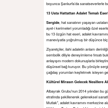
boyunca Şanlıurfa’da sanatseverlerle b
13 Usta Hattattan Adalet Temalı Eser
Sergide
, hat sanatının yaşayan ustalar
ayet-i kerimeleri yorumladığı özel eserle
bu 13 özgün hat eseri, adalet kavramını y
maneviyatla yoğrulmuş bir düşünce biç
Ziyaretçiler, ilahi adaletin anlam derinli
sembolik diliyle deneyimleme fırsatı bul
anlayışını modern dokunuşlarla birleşti
düşünsel bağ kuruyor. Bu yönüyle sergi
çağdaş yorumları keşfetmek isteyen gen
Kültürel Mirasın Gelecek Nesillere A
Albayrak Grubu'nun 2014 yılından bu güne
etrafında şekillenerek geleneksel sanatla
Mutlak", adalet kavramını merkezine alar