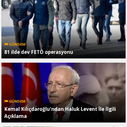
GÜNDEM
81 ilde dev FETÖ operasyonu
GÜNDEM
Kemal Kılıçdaroğlu'ndan Haluk Levent İle İlgili
Açıklama