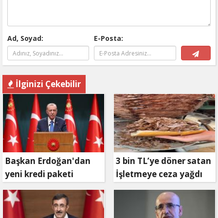
Ad, Soyad:
E-Posta:
İlginizi Çekebilir
Başkan Erdoğan'dan
3 bin TL’ye döner satan
yeni kredi paketi
İşletmeye ceza yağdı
müjdesi: 6 ay geri
ödemesiz, 36 ay vadeli