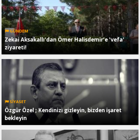
GÜNDEM
Zekai Aksakallı'dan Ömer Halisdemir'e 'vefa'
ziyareti!
SİYASET
Özgür Özel ; Kendinizi gizleyin, bizden işaret
bekleyin