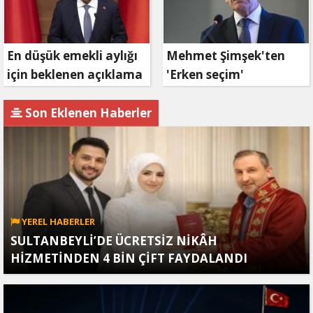
En düşük emekli aylığı
Mehmet Şimşek'ten
için beklenen açıklama
'Erken seçim'
geldi
açıklaması!
Son Eklenen Haberler
YEREL HABERLER
SULTANBEYLİ’DE ÜCRETSİZ NİKÂH
HİZMETİNDEN 4 BİN ÇİFT FAYDALANDI