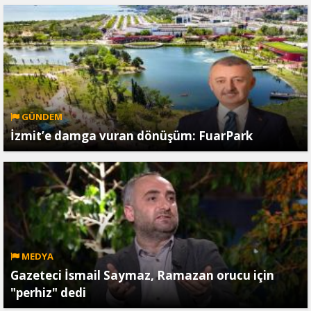
GÜNDEM
İzmit’e damga vuran dönüşüm: FuarPark
MEDYA
Gazeteci İsmail Saymaz, Ramazan orucu için
"perhiz" dedi