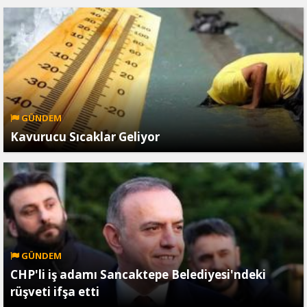
GÜNDEM
Kavurucu Sıcaklar Geliyor
GÜNDEM
CHP'li iş adamı Sancaktepe Belediyesi'ndeki
rüşveti ifşa etti