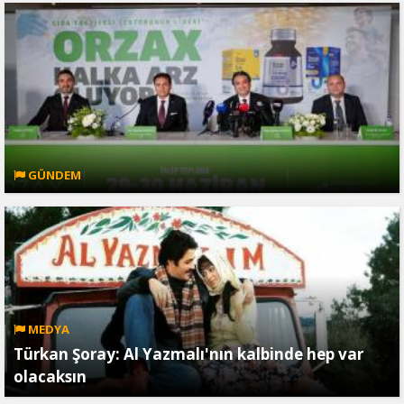
GÜNDEM
MEDYA
Türkan Şoray: Al Yazmalı'nın kalbinde hep var
olacaksın