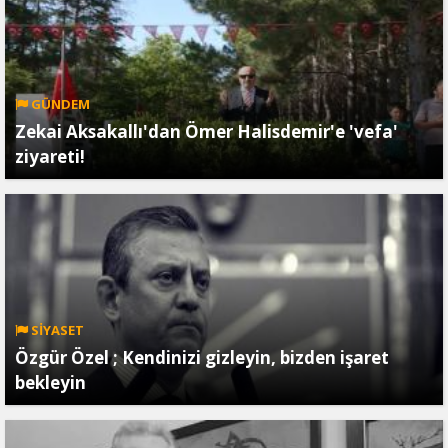
GÜNDEM
Zekai Aksakallı'dan Ömer Halisdemir'e 'vefa'
ziyareti!
SİYASET
Özgür Özel ; Kendinizi gizleyin, bizden işaret
bekleyin