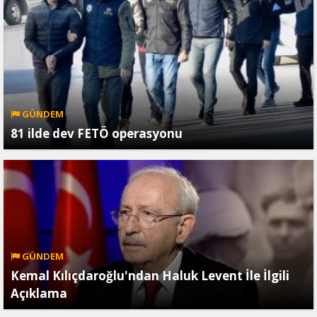
GÜNDEM
81 ilde dev FETÖ operasyonu
GÜNDEM
Kemal Kılıçdaroğlu'ndan Haluk Levent İle İlgili
Açıklama