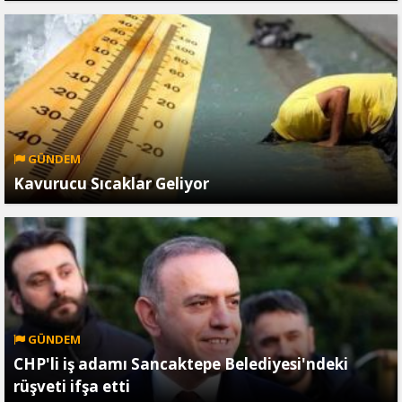
GÜNDEM
Kavurucu Sıcaklar Geliyor
GÜNDEM
CHP'li iş adamı Sancaktepe Belediyesi'ndeki
rüşveti ifşa etti