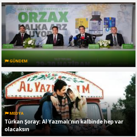
GÜNDEM
MEDYA
Türkan Şoray: Al Yazmalı'nın kalbinde hep var
olacaksın