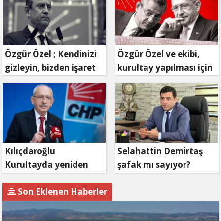
Özgür Özel ; Kendinizi
Özgür Özel ve ekibi,
gizleyin, bizden işaret
kurultay yapılması için
bekleyin
mahkemeye
başvuruyor
Kılıçdaroğlu
Selahattin Demirtaş
Kurultayda yeniden
şafak mı sayıyor?
aday olacak mı?
Son Eklenen Haberler