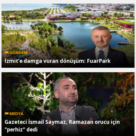
GÜNDEM
İzmit’e damga vuran dönüşüm: FuarPark
MEDYA
Gazeteci İsmail Saymaz, Ramazan orucu için
"perhiz" dedi