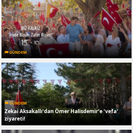
GÜNDEM
GÜNDEM
Zekai Aksakallı'dan Ömer Halisdemir'e 'vefa'
ziyareti!