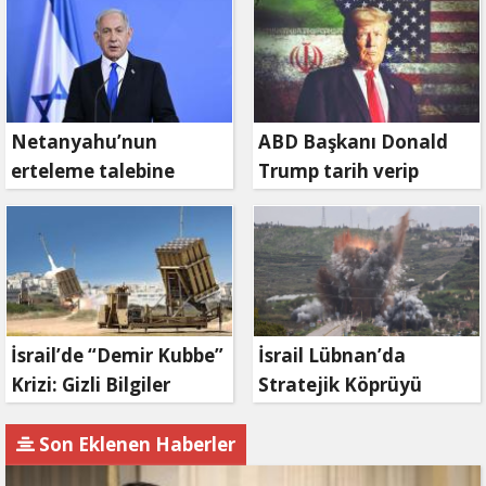
Netanyahu’nun
ABD Başkanı Donald
erteleme talebine
Trump tarih verip
mahkemeden ret
duyurdu: Savaş ne
zaman bitecek?
İsrail’de “Demir Kubbe”
İsrail Lübnan’da
Krizi: Gizli Bilgiler
Stratejik Köprüyü
İran’a Sızdırıldı, Asker
Vurdu: Kasımiye
Gözaltında
Köprüsü Bombalandı
Son Eklenen Haberler