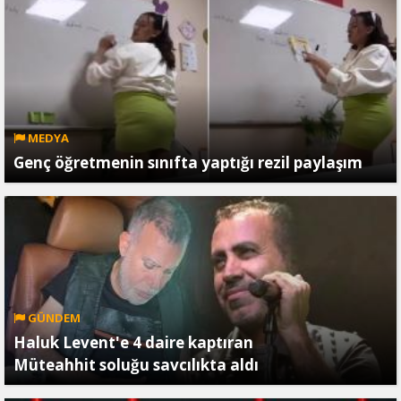
MEDYA
Genç öğretmenin sınıfta yaptığı rezil paylaşım
GÜNDEM
Haluk Levent'e 4 daire kaptıran
Müteahhit soluğu savcılıkta aldı