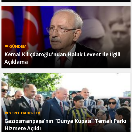
GÜNDEM
Kemal Kılıçdaroğlu'ndan Haluk Levent İle İlgili
Açıklama
YEREL HABERLER
Gaziosmanpaşa’nın “Dünya Kupası” Temalı Parkı
Hizmete Açıldı