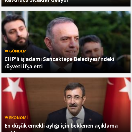
GÜNDEM
CHP'li iş adamı Sancaktepe Belediyesi'ndeki
rüşveti ifşa etti
EKONOMİ
En düşük emekli aylığı için beklenen açıklama