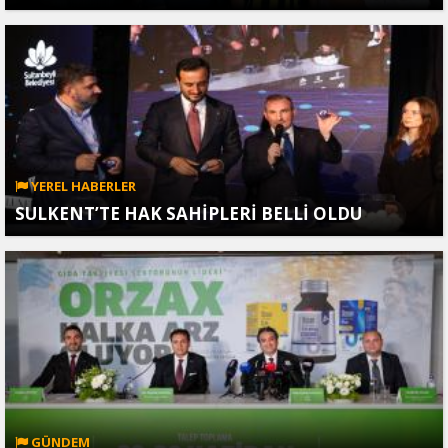
YEREL HABERLER
SULKENT’TE HAK SAHİPLERİ BELLİ OLDU
GÜNDEM