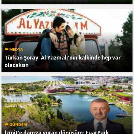
MEDYA
Türkan Şoray: Al Yazmalı'nın kalbinde hep var
olacaksın
GÜNDEM
İzmit’e damga vuran dönüşüm: FuarPark