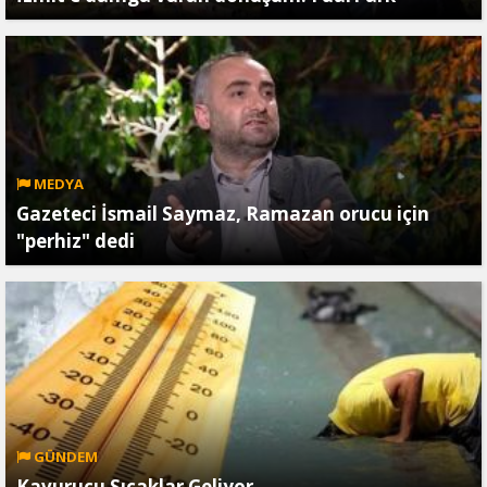
MEDYA
Gazeteci İsmail Saymaz, Ramazan orucu için
"perhiz" dedi
GÜNDEM
Kavurucu Sıcaklar Geliyor