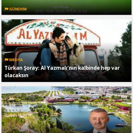
GÜNDEM
MEDYA
Türkan Şoray: Al Yazmalı'nın kalbinde hep var
olacaksın