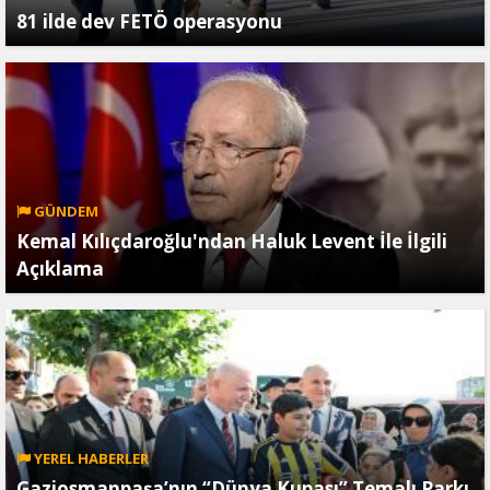
81 ilde dev FETÖ operasyonu
GÜNDEM
Kemal Kılıçdaroğlu'ndan Haluk Levent İle İlgili
Açıklama
YEREL HABERLER
Gaziosmanpaşa’nın “Dünya Kupası” Temalı Parkı