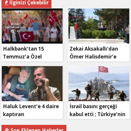
İlginizi Çekebilir
Halkbank'tan 15
Zekai Aksakallı'dan
Temmuz'a Özel
Ömer Halisdemir'e
Reklam Filmi: "İrade
'vefa' ziyareti!
Bizim, Zafer Bizim"
Haluk Levent'e 4 daire
İsrail basını gerçeği
kaptıran
kabul etti ; Türkiye'nin
Müteahhit soluğu
hamlesi Tel Aviv'i
savcılıkta aldı
endişelendirdi
Son Eklenen Haberler