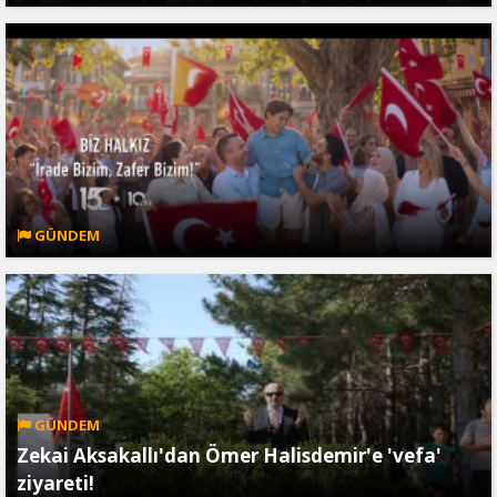
GÜNDEM
GÜNDEM
Zekai Aksakallı'dan Ömer Halisdemir'e 'vefa'
ziyareti!