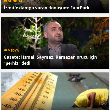
GÜNDEM
İzmit’e damga vuran dönüşüm: FuarPark
MEDYA
Gazeteci İsmail Saymaz, Ramazan orucu için
"perhiz" dedi