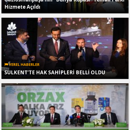
Hizmete Açıldı
YEREL HABERLER
SULKENT’TE HAK SAHİPLERİ BELLİ OLDU