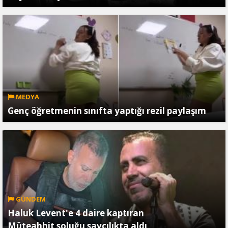
MEDYA
Genç öğretmenin sınıfta yaptığı rezil paylaşım
GÜNDEM
Haluk Levent'e 4 daire kaptıran
Müteahhit soluğu savcılıkta aldı