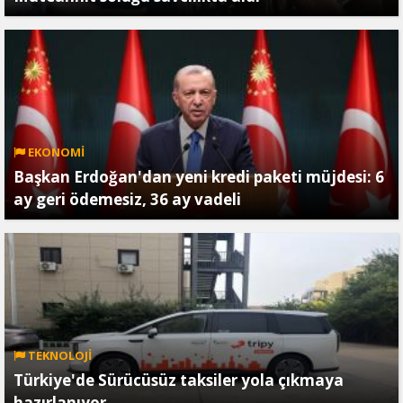
EKONOMİ
Başkan Erdoğan'dan yeni kredi paketi müjdesi: 6
ay geri ödemesiz, 36 ay vadeli
TEKNOLOJİ
Türkiye'de Sürücüsüz taksiler yola çıkmaya
hazırlanıyor