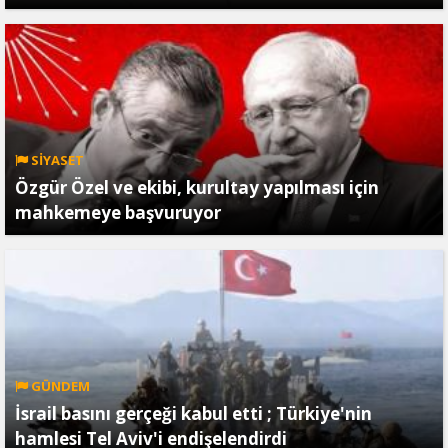
SİYASET
Özgür Özel ve ekibi, kurultay yapılması için
mahkemeye başvuruyor
GÜNDEM
İsrail basını gerçeği kabul etti ; Türkiye'nin
hamlesi Tel Aviv'i endişelendirdi