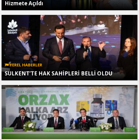
Hizmete Açıldı
YEREL HABERLER
SULKENT’TE HAK SAHİPLERİ BELLİ OLDU