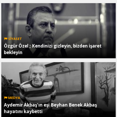
SİYASET
Özgür Özel ; Kendinizi gizleyin, bizden işaret
bekleyin
MEDYA
Aydemir Akbaş'ın eşi Beyhan Benek Akbaş
hayatını kaybetti