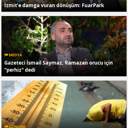
İzmit’e damga vuran dönüşüm: FuarPark
MEDYA
Gazeteci İsmail Saymaz, Ramazan orucu için
"perhiz" dedi
GÜNDEM