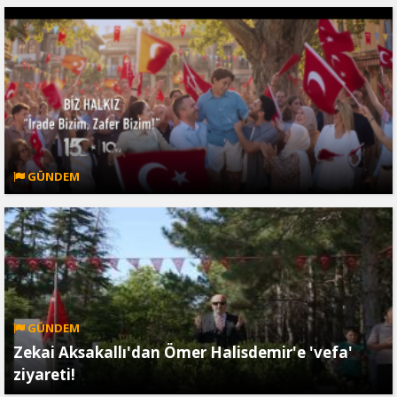
GÜNDEM
GÜNDEM
Zekai Aksakallı'dan Ömer Halisdemir'e 'vefa'
ziyareti!