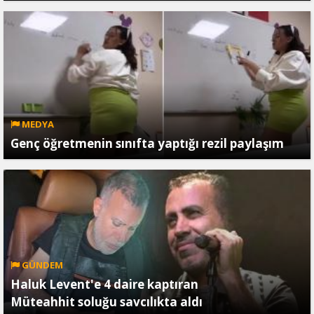
MEDYA
Genç öğretmenin sınıfta yaptığı rezil paylaşım
GÜNDEM
Haluk Levent'e 4 daire kaptıran
Müteahhit soluğu savcılıkta aldı