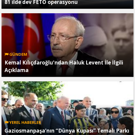
81 ilde dev FETÖ operasyonu
GÜNDEM
Kemal Kılıçdaroğlu'ndan Haluk Levent İle İlgili
Açıklama
YEREL HABERLER
Gaziosmanpaşa’nın “Dünya Kupası” Temalı Parkı