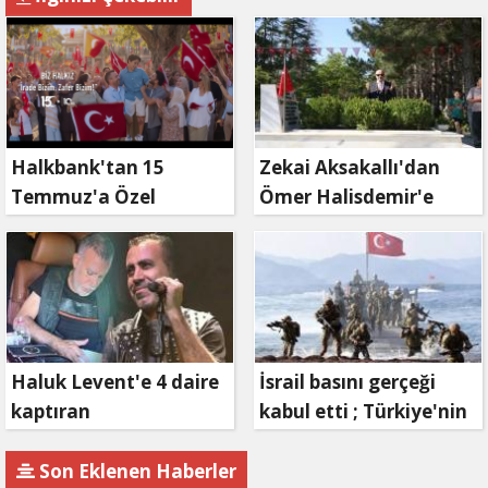
Halkbank'tan 15
Zekai Aksakallı'dan
Temmuz'a Özel
Ömer Halisdemir'e
Reklam Filmi: "İrade
'vefa' ziyareti!
Bizim, Zafer Bizim"
Haluk Levent'e 4 daire
İsrail basını gerçeği
kaptıran
kabul etti ; Türkiye'nin
Müteahhit soluğu
hamlesi Tel Aviv'i
savcılıkta aldı
endişelendirdi
Son Eklenen Haberler