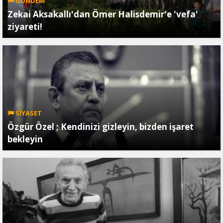
GÜNDEM
Zekai Aksakallı'dan Ömer Halisdemir'e 'vefa'
ziyareti!
SİYASET
Özgür Özel ; Kendinizi gizleyin, bizden işaret
bekleyin