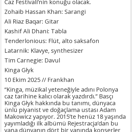
Caz Festivali’nin konuğu olacak.
Zohaib Hassan Khan: Sarangi
Ali Riaz Baqar: Gitar
Kashif Ali Dhani: Tabla
Tenderlonious: Flüt, alto saksafon
Latarnik: Klavye, synthesizer
Tim Carnegie: Davul
Kinga Głyk
10 Ekim 2025 // Frankhan
“Kinga, müzikal yeteneğiyle adını Polonya
caz tarihine kalıcı olarak yazdırdı.” Basçı
Kinga Głyk hakkında bu tanımı, dünyaca
ünlü piyanist ve doğaçlama ustası Adam
Makowicz yapıyor. 2015’te henüz 18 yaşında
yayımladığı ilk albümü Rejestracja’dan bu
yana dünyanın dört bir yanında konserler