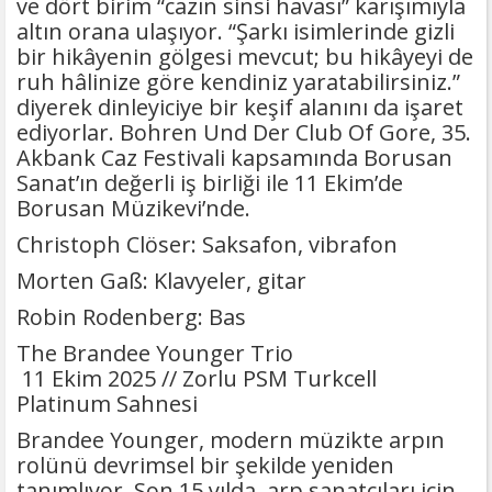
ve dört birim “cazın sinsi havası” karışımıyla
altın orana ulaşıyor. “Şarkı isimlerinde gizli
bir hikâyenin gölgesi mevcut; bu hikâyeyi de
ruh hâlinize göre kendiniz yaratabilirsiniz.”
diyerek dinleyiciye bir keşif alanını da işaret
ediyorlar. Bohren Und Der Club Of Gore, 35.
Akbank Caz Festivali kapsamında Borusan
Sanat’ın değerli iş birliği ile 11 Ekim’de
Borusan Müzikevi’nde.
Christoph Clöser: Saksafon, vibrafon
Morten Gaß: Klavyeler, gitar
Robin Rodenberg: Bas
The Brandee Younger Trio
11 Ekim 2025 // Zorlu PSM Turkcell
Platinum Sahnesi
Brandee Younger, modern müzikte arpın
rolünü devrimsel bir şekilde yeniden
tanımlıyor. Son 15 yılda, arp sanatçıları için