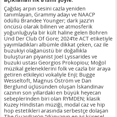
Çağdaş arpın sesini cazla yeniden
tanımlayan, Grammy adayı ve NAACP
ödüllü Brandee Younger; dark jazz’ın
öncüsü olarak bilinen ve atmosferik
yoğunluğuyla bir kült haline gelen Bohren
Und Der Club Of Gore; 2024’te ACT etiketiyle
yayımladıkları albümle dikkat çeken, caz ile
buzukiyi olağanüstü bir doğallıkla
buluşturan piyanist Joel Lyssarides ve
buzuki ustası Georgios Prokopiou; Moğol
müzikal geleneklerini folk ve cazla bir araya
getiren etkileyici vokaliyle Enji; Bugge
Wesseltoft, Magnus Öström ve Dan
Berglund üçlüsünden oluşan İskandinav
cazının son yıllardaki en büyük heyecan
sebeplerinden biri olan RYMDEN; klasik
Kuzey Hindistan müziği, modal caz ve hip
hop estetikleri arasında serbestçe dolaşan
The Guardian’ın “dünyanın en iyi küresel