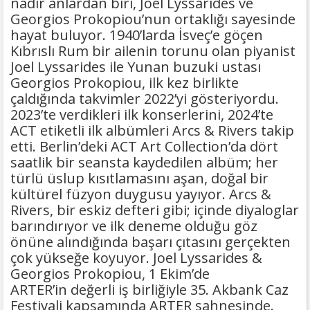
nadir anlardan biri, Joel Lyssarides ve
Georgios Prokopiou’nun ortaklığı sayesinde
hayat buluyor. 1940’larda İsveç’e göçen
Kıbrıslı Rum bir ailenin torunu olan piyanist
Joel Lyssarides ile Yunan buzuki ustası
Georgios Prokopiou, ilk kez birlikte
çaldığında takvimler 2022’yi gösteriyordu.
2023’te verdikleri ilk konserlerini, 2024’te
ACT etiketli ilk albümleri Arcs & Rivers takip
etti. Berlin’deki ACT Art Collection’da dört
saatlik bir seansta kaydedilen albüm; her
türlü üslup kısıtlamasını aşan, doğal bir
kültürel füzyon duygusu yayıyor. Arcs &
Rivers, bir eskiz defteri gibi; içinde diyaloglar
barındırıyor ve ilk deneme olduğu göz
önüne alındığında başarı çıtasını gerçekten
çok yükseğe koyuyor. Joel Lyssarides &
Georgios Prokopiou, 1 Ekim’de
ARTER’in değerli iş birliğiyle 35. Akbank Caz
Festivali kapsamında ARTER sahnesinde.