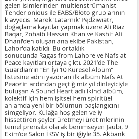
gelen isimlerinden multienstrümanist
Tenderlonious ile EABS/Błoto gruplarının
klavyecisi Marek ‘Latarnik’ Pędziwiatr,
doğaçlama kayıtlar yapmak üzere Ali Riaz
Baqar, Zohaib Hassan Khan ve Kashif Ali
Dhani’den oluşan ana ekibe Pakistan,
Lahor’da katıldı. Bu ortaklık
sonucunda Ragas from Lahore ve Nafs at
Peace kayıtları ortaya çıktı. 2021’de The
Guardian’ın “En İyi 10 Küresel Albüm”
listesine adını yazdıran ilk albüm Nafs At
Peace’in ardından geçtiğimiz yıl dinleyiciyle
buluşan A Sound Heart adlı ikinci albüm,
kolektif için hem işitsel hem spiritüel
anlamda yeni bir bölümün başlangıcını
simgeliyor. Kulağa hoş gelen ve iyi
hissettiren şeyler üretmeyi üretimlerinin
temel prensibi olarak benimseyen Jaubi, 9
Ekim’de Salon İKSV iş birliğiyle 35. Akbank