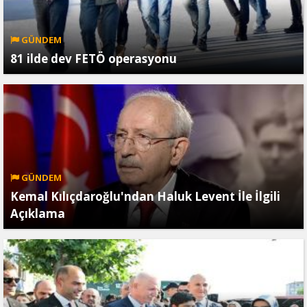
GÜNDEM
81 ilde dev FETÖ operasyonu
GÜNDEM
Kemal Kılıçdaroğlu'ndan Haluk Levent İle İlgili
Açıklama