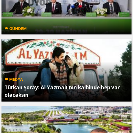
GÜNDEM
MEDYA
Türkan Şoray: Al Yazmalı'nın kalbinde hep var
olacaksın