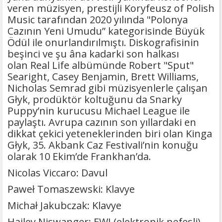
veren müzisyen, prestijli Koryfeusz of Polish
Music tarafından 2020 yılında "Polonya
Cazının Yeni Umudu” kategorisinde Büyük
Ödül ile onurlandırılmıştı. Diskografisinin
beşinci ve şu âna kadarki son halkası
olan Real Life albümünde Robert "Sput"
Searight, Casey Benjamin, Brett Williams,
Nicholas Semrad gibi müzisyenlerle çalışan
Głyk, prodüktör koltuğunu da Snarky
Puppy’nin kurucusu Michael League ile
paylaştı. Avrupa cazının son yıllardaki en
dikkat çekici yeteneklerinden biri olan Kinga
Głyk, 35. Akbank Caz Festivali’nin konuğu
olarak 10 Ekim’de Frankhan’da.
Nicolas Viccaro: Davul
Paweł Tomaszewski: Klavye
Michał Jakubczak: Klavye
Hailey Niswanger: EWI (elektronik nefesli),