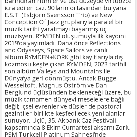
barındıran ritimler ve üst düzeyde virtüözce
icra edilen caz. 90’ların ortasından bu yana
E.S.T. (Esbjörn Svensson Trio) ve New
Conception Of Jazz gruplarıyla paralel bir
müzik tarihi yaratmayı başarmış üç
müzisyen, RYMDEN oluşumuyla ilk kaydını
2019’da yayımladı. Daha önce Reflections
and Odysseys, Space Sailors ve canlı
albüm RYMDEN+KORK gibi kayıtlarıyla dış
kozmosu keşfe çıkan RYMDEN, 2023 tarihli
son albüm Valleys and Mountains ile
Dünya’ya geri dönmüştü. Ancak Bugge
Wesseltoft, Magnus Öström ve Dan
Berglund üçlüsünden bekleneceği üzere, bu
müzik tamamen dünyevi meselelere bağlı
değil; içsel evrenler ve düşler de pastoral
gezintiler birlikte keşfedilecek yeni alanlar
sunuyor. Üçlü, 35. Akbank Caz Festivali
kapsamında 8 Ekim Cumartesi akşamı Zorlu
PSM Turkcell Platinum Sahnesi’nde