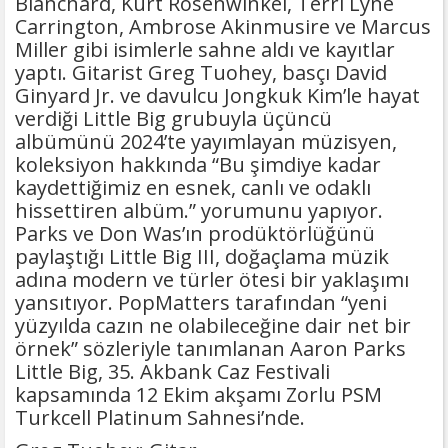
Blanchard, Kurt Rosenwinkel, Terri Lyne
Carrington, Ambrose Akinmusire ve Marcus
Miller gibi isimlerle sahne aldı ve kayıtlar
yaptı. Gitarist Greg Tuohey, basçı David
Ginyard Jr. ve davulcu Jongkuk Kim’le hayat
verdiği Little Big grubuyla üçüncü
albümünü 2024’te yayımlayan müzisyen,
koleksiyon hakkında “Bu şimdiye kadar
kaydettiğimiz en esnek, canlı ve odaklı
hissettiren albüm.” yorumunu yapıyor.
Parks ve Don Was’ın prodüktörlüğünü
paylaştığı Little Big III, doğaçlama müzik
adına modern ve türler ötesi bir yaklaşımı
yansıtıyor. PopMatters tarafından “yeni
yüzyılda cazın ne olabileceğine dair net bir
örnek” sözleriyle tanımlanan Aaron Parks
Little Big, 35. Akbank Caz Festivali
kapsamında 12 Ekim akşamı Zorlu PSM
Turkcell Platinum Sahnesi’nde.