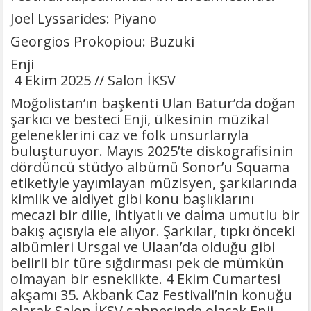
Joel Lyssarides: Piyano
Georgios Prokopiou: Buzuki
Enji
4 Ekim 2025 // Salon İKSV
Moğolistan’ın başkenti Ulan Batur’da doğan
şarkıcı ve besteci Enji, ülkesinin müzikal
geleneklerini caz ve folk unsurlarıyla
buluşturuyor. Mayıs 2025’te diskografisinin
dördüncü stüdyo albümü Sonor’u Squama
etiketiyle yayımlayan müzisyen, şarkılarında
kimlik ve aidiyet gibi konu başlıklarını
mecazi bir dille, ihtiyatlı ve daima umutlu bir
bakış açısıyla ele alıyor. Şarkılar, tıpkı önceki
albümleri Ursgal ve Ulaan’da olduğu gibi
belirli bir türe sığdırması pek de mümkün
olmayan bir esneklikte. 4 Ekim Cumartesi
akşamı 35. Akbank Caz Festivali’nin konuğu
olarak Salon İKSV sahnesinde olacak Enji,