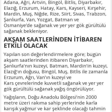
Adana, Ağrı, Artvin, Bingöl, Bitlis, Diyarbakır,
Elazığ, Erzurum, Hatay, Kars, Kayseri, Kırşehir,
Mardin, Muş, Niğde, Rize, Siirt, Sivas, Trabzon,
Şanlıurfa, Van, Yozgat, Batman ve
Osmaniye’de sağanak ve yer yer gök gürültülü
sağanak bekleniyor.
AKŞAM SAATLERİNDEN İTİBAREN
ETKİLİ OLACAK
Yapılan son değerlendirmelere göre; bugün
akşam saatlerinden itibaren Diyarbakır,
Şanlıurfa'nın kuzeyi, Batman, Mardin'in kuzeyi,
Elazığ'ın doğusu, Bingöl, Muş, Bitlis ile zamanla
Erzurum, Ağrı, Van'ın kuzeyi ve
Kars çevrelerinde kuvvetli sağanak ve yer yer
gök gürültülü sağanak yağış öngörülüyor.
Yağışların, Doğu Anadolu Bölgesi'nin 2000
metre üzeri rakıma sahip yerlerinde karla
karışık yağmur ve kar şeklinde olacağı tahmin