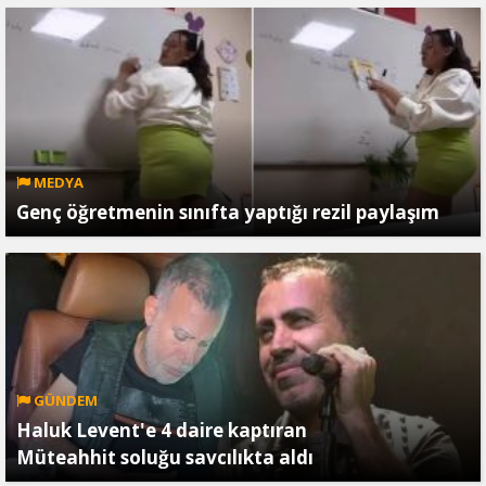
MEDYA
Genç öğretmenin sınıfta yaptığı rezil paylaşım
GÜNDEM
Haluk Levent'e 4 daire kaptıran
Müteahhit soluğu savcılıkta aldı