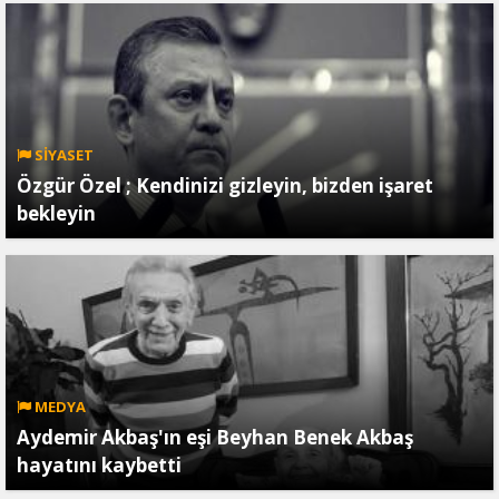
SİYASET
Özgür Özel ; Kendinizi gizleyin, bizden işaret
bekleyin
MEDYA
Aydemir Akbaş'ın eşi Beyhan Benek Akbaş
hayatını kaybetti