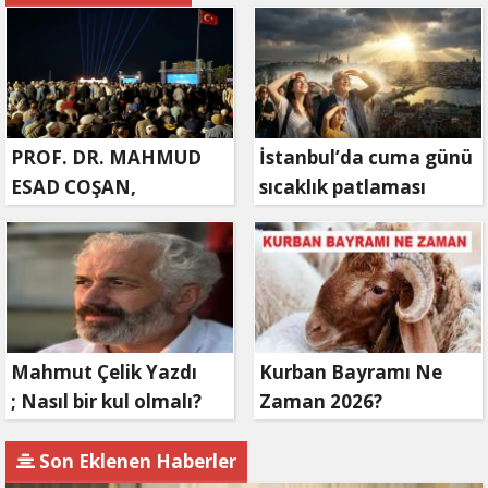
PROF. DR. MAHMUD
İstanbul’da cuma günü
ESAD COŞAN,
sıcaklık patlaması
DOĞUMUNUN HİCRÎ
yaşanacak
91. YILINDA ELAZIĞ'DA
YÂD EDİLECEK
Mahmut Çelik Yazdı
Kurban Bayramı Ne
; Nasıl bir kul olmalı?
Zaman 2026?
Son Eklenen Haberler