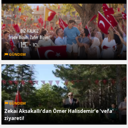
GÜNDEM
GÜNDEM
Zekai Aksakallı'dan Ömer Halisdemir'e 'vefa'
ziyareti!