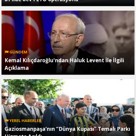
GÜNDEM
Kemal Kılıçdaroğlu'ndan Haluk Levent İle İlgili
Açıklama
YEREL HABERLER
Gaziosmanpaşa’nın “Dünya Kupası” Temalı Parkı