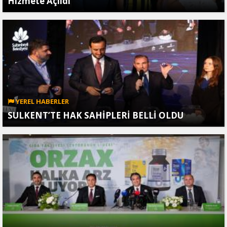
Hizmete Açıldı
YEREL HABERLER
SULKENT’TE HAK SAHİPLERİ BELLİ OLDU