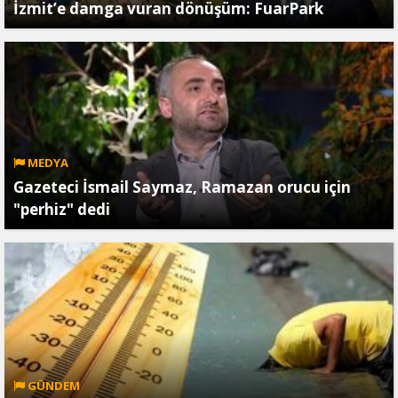
İzmit’e damga vuran dönüşüm: FuarPark
MEDYA
Gazeteci İsmail Saymaz, Ramazan orucu için
"perhiz" dedi
GÜNDEM