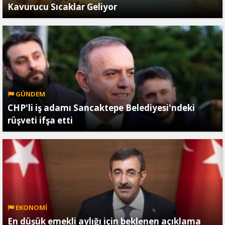
Kavurucu Sıcaklar Geliyor
GÜNDEM
CHP'li iş adamı Sancaktepe Belediyesi'ndeki
rüşveti ifşa etti
EKONOMİ
En düşük emekli aylığı için beklenen açıklama