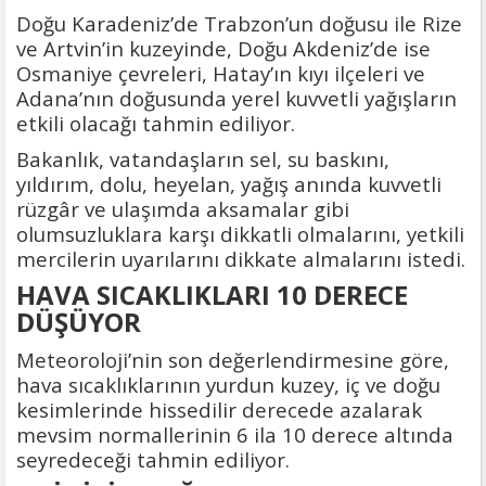
DOĞUMUNUN
Doğu Karadeniz’de Trabzon’un doğusu ile Rize
HİCRÎ 91. YILINDA ELAZIĞ'DA YÂD
ve Artvin’in kuzeyinde, Doğu Akdeniz’de ise
EDİLECEK
Osmaniye çevreleri, Hatay’ın kıyı ilçeleri ve
Adana’nın doğusunda yerel kuvvetli yağışların
etkili olacağı tahmin ediliyor.
Bakanlık, vatandaşların sel, su baskını,
yıldırım, dolu, heyelan, yağış anında kuvvetli
rüzgâr ve ulaşımda aksamalar gibi
olumsuzluklara karşı dikkatli olmalarını, yetkili
mercilerin uyarılarını dikkate almalarını istedi.
HAVA SICAKLIKLARI 10 DERECE
DÜŞÜYOR
Meteoroloji’nin son değerlendirmesine göre,
hava sıcaklıklarının yurdun kuzey, iç ve doğu
kesimlerinde hissedilir derecede azalarak
mevsim normallerinin 6 ila 10 derece altında
seyredeceği tahmin ediliyor.