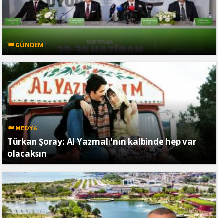
GÜNDEM
MEDYA
Türkan Şoray: Al Yazmalı'nın kalbinde hep var
olacaksın