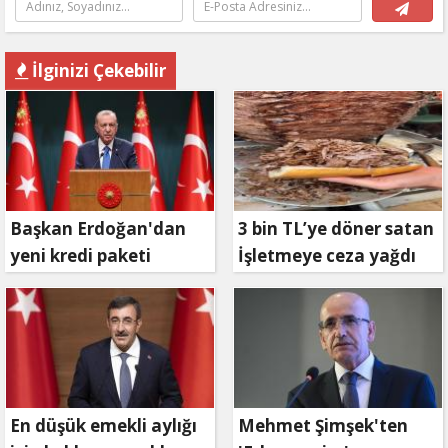
İlginizi Çekebilir
Başkan Erdoğan'dan
3 bin TL’ye döner satan
yeni kredi paketi
İşletmeye ceza yağdı
müjdesi: 6 ay geri
ödemesiz, 36 ay vadeli
En düşük emekli aylığı
Mehmet Şimşek'ten