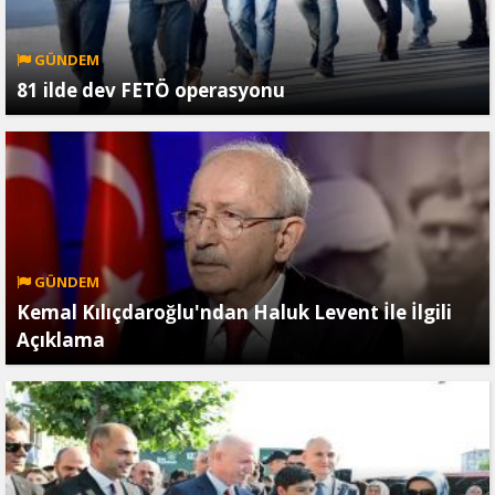
GÜNDEM
81 ilde dev FETÖ operasyonu
GÜNDEM
Kemal Kılıçdaroğlu'ndan Haluk Levent İle İlgili
Açıklama