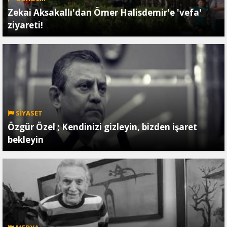
Zekai Aksakallı'dan Ömer Halisdemir'e 'vefa'
ziyareti!
SİYASET
Özgür Özel ; Kendinizi gizleyin, bizden işaret
bekleyin