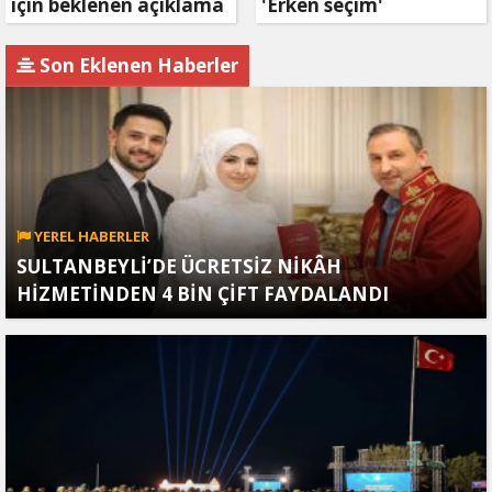
için beklenen açıklama
'Erken seçim'
geldi
açıklaması!
Son Eklenen Haberler
YEREL HABERLER
SULTANBEYLİ’DE ÜCRETSİZ NİKÂH
HİZMETİNDEN 4 BİN ÇİFT FAYDALANDI