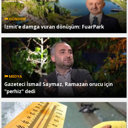
GÜNDEM
İzmit’e damga vuran dönüşüm: FuarPark
MEDYA
Gazeteci İsmail Saymaz, Ramazan orucu için
"perhiz" dedi