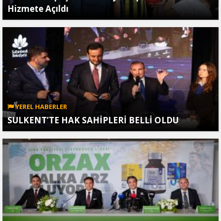
Hizmete Açıldı
YEREL HABERLER
SULKENT’TE HAK SAHİPLERİ BELLİ OLDU