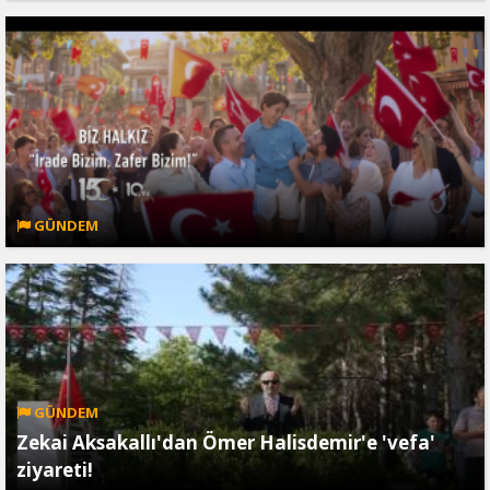
GÜNDEM
GÜNDEM
Zekai Aksakallı'dan Ömer Halisdemir'e 'vefa'
ziyareti!