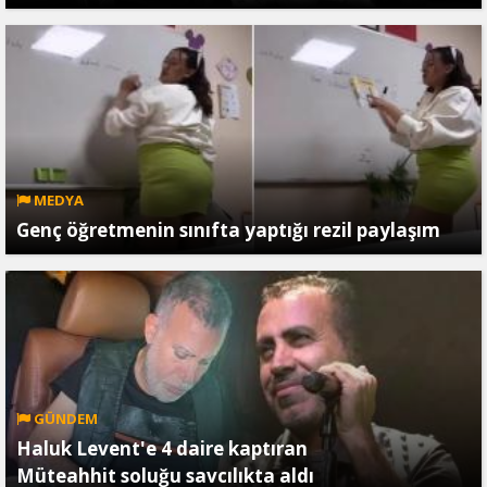
MEDYA
Genç öğretmenin sınıfta yaptığı rezil paylaşım
GÜNDEM
Haluk Levent'e 4 daire kaptıran
Müteahhit soluğu savcılıkta aldı