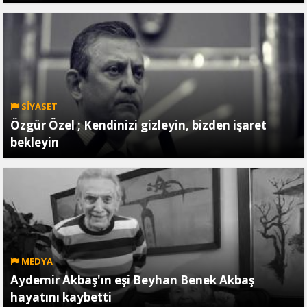
SİYASET
Özgür Özel ; Kendinizi gizleyin, bizden işaret
bekleyin
MEDYA
Aydemir Akbaş'ın eşi Beyhan Benek Akbaş
hayatını kaybetti