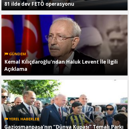
81 ilde dev FETÖ operasyonu
GÜNDEM
Kemal Kılıçdaroğlu'ndan Haluk Levent İle İlgili
Açıklama
YEREL HABERLER
Gaziosmanpaşa’nın “Dünya Kupası” Temalı Parkı