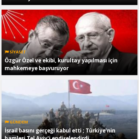
SİYASET
Özgür Özel ve ekibi, kurultay yapılması için
mahkemeye başvuruyor
GÜNDEM
İsrail basını gerçeği kabul etti ; Türkiye'nin
hamlesi Tel Aviv'i endişelendirdi