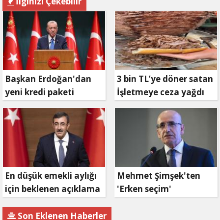
İlginizi Çekebilir
Başkan Erdoğan'dan
3 bin TL’ye döner satan
yeni kredi paketi
İşletmeye ceza yağdı
müjdesi: 6 ay geri
ödemesiz, 36 ay vadeli
En düşük emekli aylığı
Mehmet Şimşek'ten
için beklenen açıklama
'Erken seçim'
geldi
açıklaması!
Son Eklenen Haberler