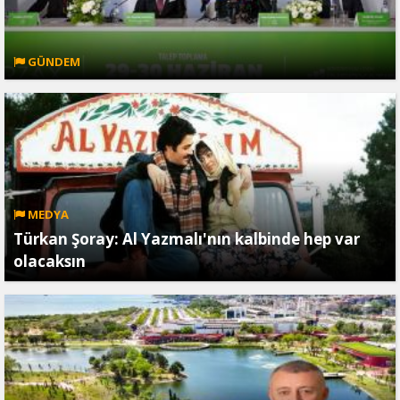
GÜNDEM
MEDYA
Türkan Şoray: Al Yazmalı'nın kalbinde hep var
olacaksın