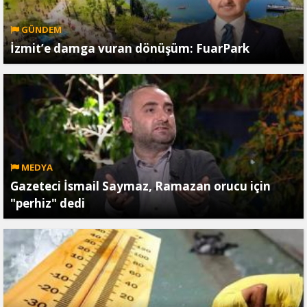
GÜNDEM
İzmit’e damga vuran dönüşüm: FuarPark
MEDYA
Gazeteci İsmail Saymaz, Ramazan orucu için
"perhiz" dedi