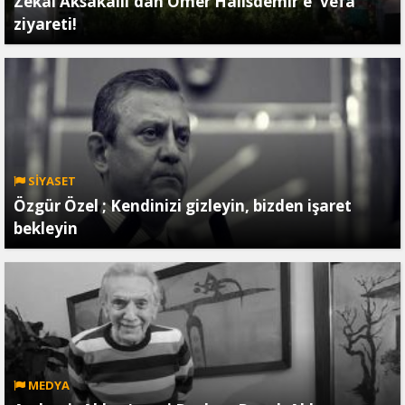
Zekai Aksakallı'dan Ömer Halisdemir'e 'vefa'
ziyareti!
SİYASET
Özgür Özel ; Kendinizi gizleyin, bizden işaret
bekleyin
MEDYA