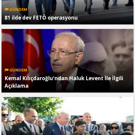
GÜNDEM
81 ilde dev FETÖ operasyonu
GÜNDEM
Kemal Kılıçdaroğlu'ndan Haluk Levent İle İlgili
Açıklama