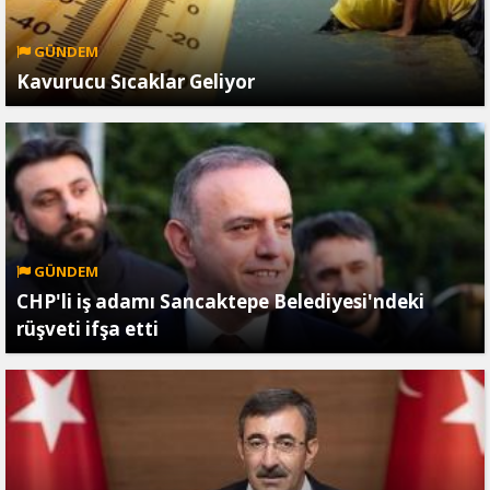
GÜNDEM
Kavurucu Sıcaklar Geliyor
GÜNDEM
CHP'li iş adamı Sancaktepe Belediyesi'ndeki
rüşveti ifşa etti