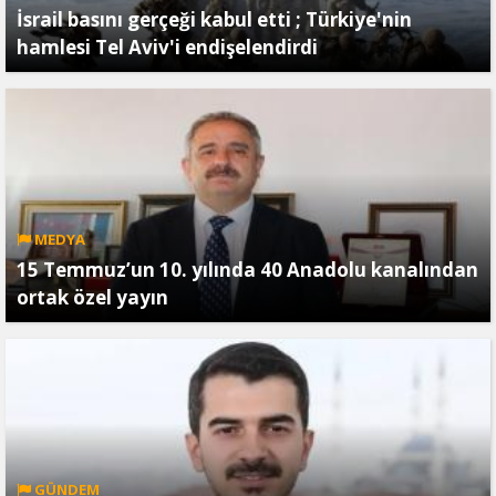
İsrail basını gerçeği kabul etti ; Türkiye'nin
hamlesi Tel Aviv'i endişelendirdi
MEDYA
15 Temmuz’un 10. yılında 40 Anadolu kanalından
ortak özel yayın
GÜNDEM