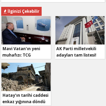
İlginizi Çekebilir
Mavi Vatan'ın yeni
AK Parti milletvekili
muhafızı: TCG
adayları tam listesi!
Anadolu!
Hatay'ın tarihi caddesi
enkaz yığınına döndü