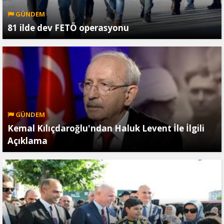
GÜNDEM
81 ilde dev FETÖ operasyonu
GÜNDEM
Kemal Kılıçdaroğlu'ndan Haluk Levent İle İlgili
Açıklama