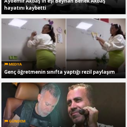
Aydemir Akbaş'ın eşi Beyhan Benek Akbaş
hayatını kaybetti
MEDYA
Genç öğretmenin sınıfta yaptığı rezil paylaşım
GÜNDEM