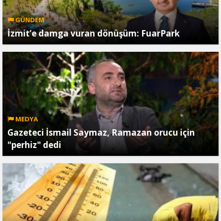
GÜNDEM
İzmit’e damga vuran dönüşüm: FuarPark
MEDYA
Gazeteci İsmail Saymaz, Ramazan orucu için
"perhiz" dedi