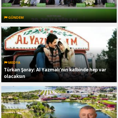
GÜNDEM
MEDYA
Türkan Şoray: Al Yazmalı'nın kalbinde hep var
olacaksın