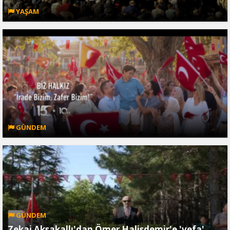
YAŞAM
GÜNDEM
GÜNDEM
Zekai Aksakallı'dan Ömer Halisdemir'e 'vefa'