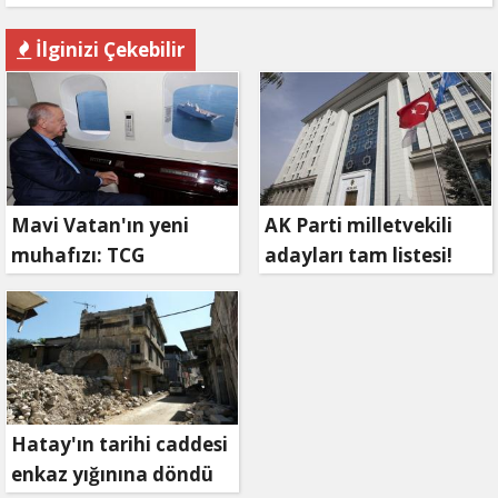
İlginizi Çekebilir
Mavi Vatan'ın yeni
AK Parti milletvekili
muhafızı: TCG
adayları tam listesi!
Anadolu!
Hatay'ın tarihi caddesi
enkaz yığınına döndü