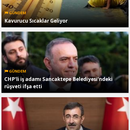
GÜNDEM
Kavurucu Sıcaklar Geliyor
GÜNDEM
CHP'li iş adamı Sancaktepe Belediyesi'ndeki
rüşveti ifşa etti