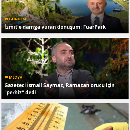
GÜNDEM
İzmit’e damga vuran dönüşüm: FuarPark
MEDYA
Gazeteci İsmail Saymaz, Ramazan orucu için
"perhiz" dedi