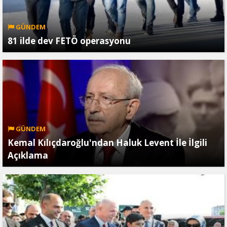
GÜNDEM
81 ilde dev FETÖ operasyonu
GÜNDEM
Kemal Kılıçdaroğlu'ndan Haluk Levent İle İlgili
Açıklama