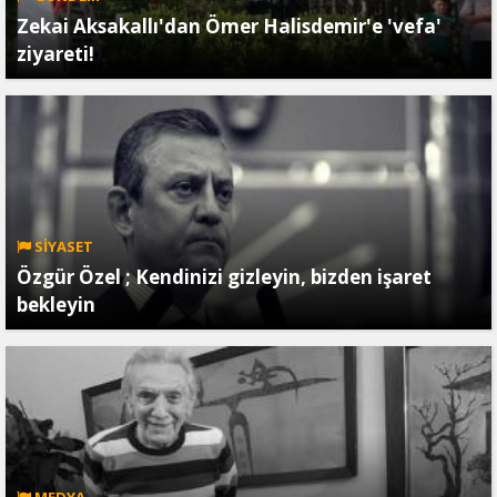
Zekai Aksakallı'dan Ömer Halisdemir'e 'vefa'
ziyareti!
SİYASET
Özgür Özel ; Kendinizi gizleyin, bizden işaret
bekleyin