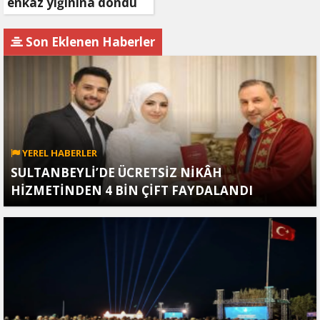
enkaz yığınına döndü
Son Eklenen Haberler
YEREL HABERLER
SULTANBEYLİ’DE ÜCRETSİZ NİKÂH
HİZMETİNDEN 4 BİN ÇİFT FAYDALANDI