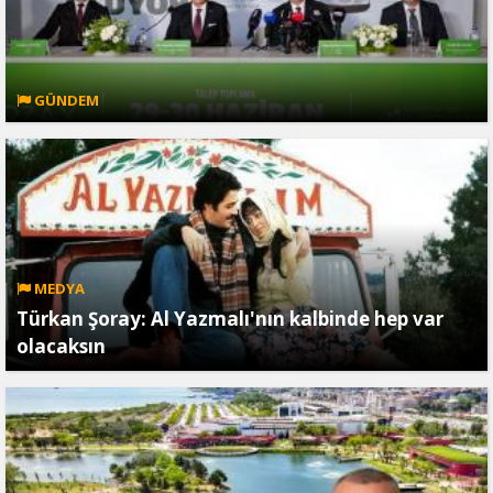
GÜNDEM
MEDYA
Türkan Şoray: Al Yazmalı'nın kalbinde hep var
olacaksın