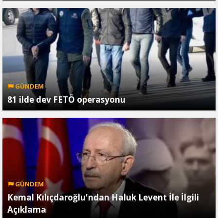
GÜNDEM
81 ilde dev FETÖ operasyonu
GÜNDEM
Kemal Kılıçdaroğlu'ndan Haluk Levent İle İlgili
Açıklama