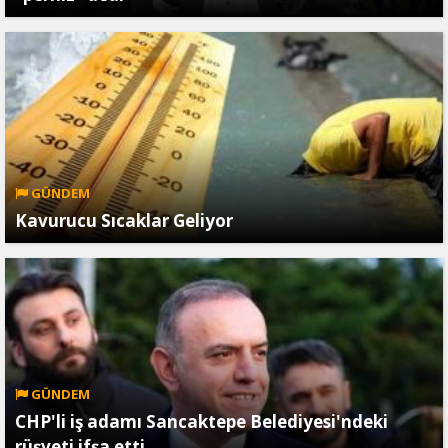
GÜNDEM
Kavurucu Sıcaklar Geliyor
GÜNDEM
CHP'li iş adamı Sancaktepe Belediyesi'ndeki
rüşveti ifşa etti