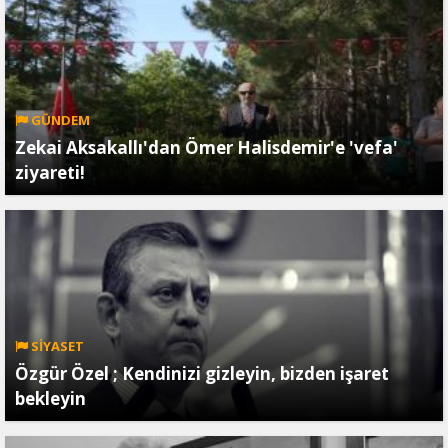
GÜNDEM
Zekai Aksakallı'dan Ömer Halisdemir'e 'vefa'
ziyareti!
SİYASET
Özgür Özel ; Kendinizi gizleyin, bizden işaret
bekleyin