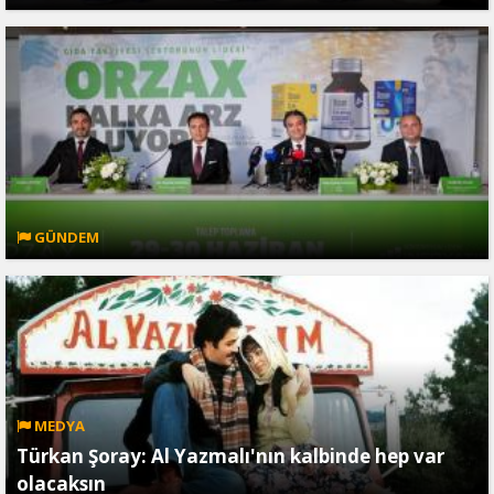
GÜNDEM
MEDYA
Türkan Şoray: Al Yazmalı'nın kalbinde hep var
olacaksın