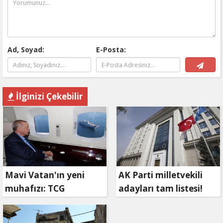
Ad, Soyad:
E-Posta:
İlginizi Çekebilir
Mavi Vatan'ın yeni
AK Parti milletvekili
muhafızı: TCG
adayları tam listesi!
Anadolu!