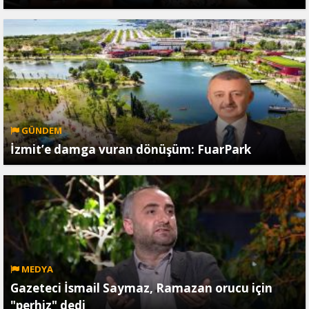
GÜNDEM
İzmit’e damga vuran dönüşüm: FuarPark
MEDYA
Gazeteci İsmail Saymaz, Ramazan orucu için
"perhiz" dedi