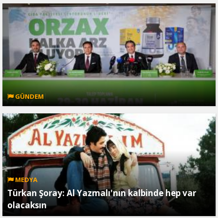
GÜNDEM
MEDYA
Türkan Şoray: Al Yazmalı'nın kalbinde hep var
olacaksın