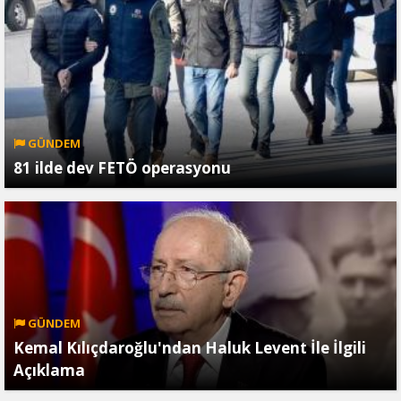
GÜNDEM
81 ilde dev FETÖ operasyonu
GÜNDEM
Kemal Kılıçdaroğlu'ndan Haluk Levent İle İlgili
Açıklama