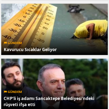
GÜNDEM
Kavurucu Sıcaklar Geliyor
GÜNDEM
CHP'li iş adamı Sancaktepe Belediyesi'ndeki
rüşveti ifşa etti