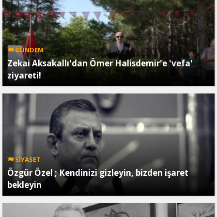
GÜNDEM
Zekai Aksakallı'dan Ömer Halisdemir'e 'vefa'
ziyareti!
SİYASET
Özgür Özel ; Kendinizi gizleyin, bizden işaret
bekleyin