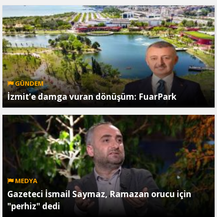
GÜNDEM
İzmit’e damga vuran dönüşüm: FuarPark
MEDYA
Gazeteci İsmail Saymaz, Ramazan orucu için
"perhiz" dedi