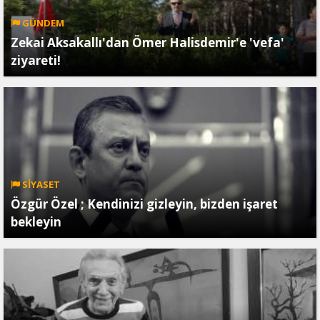
GÜNDEM
Zekai Aksakallı'dan Ömer Halisdemir'e 'vefa'
ziyareti!
SİYASET
Özgür Özel ; Kendinizi gizleyin, bizden işaret
bekleyin