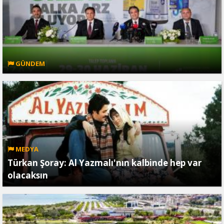
GÜNDEM
MEDYA
Türkan Şoray: Al Yazmalı'nın kalbinde hep var
olacaksın