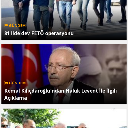
GÜNDEM
81 ilde dev FETÖ operasyonu
GÜNDEM
Kemal Kılıçdaroğlu'ndan Haluk Levent İle İlgili
Açıklama