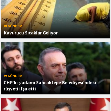
GÜNDEM
Kavurucu Sıcaklar Geliyor
GÜNDEM
CHP'li iş adamı Sancaktepe Belediyesi'ndeki
rüşveti ifşa etti