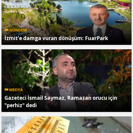
GÜNDEM
İzmit’e damga vuran dönüşüm: FuarPark
MEDYA
Gazeteci İsmail Saymaz, Ramazan orucu için
"perhiz" dedi