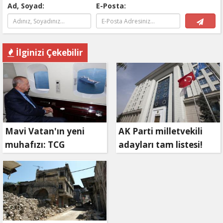
Ad, Soyad:
E-Posta:
İlginizi Çekebilir
Mavi Vatan'ın yeni
AK Parti milletvekili
muhafızı: TCG
adayları tam listesi!
Anadolu!