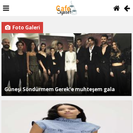
Foto Galeri
Güneşi Söndürmem Gerek'e muhteşem gala