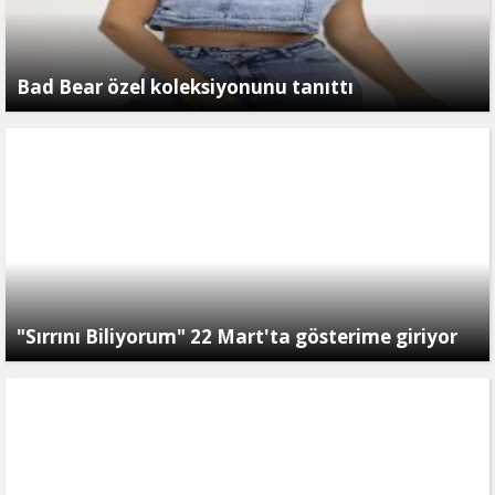
Bad Bear özel koleksiyonunu tanıttı
"Sırrını Biliyorum" 22 Mart'ta gösterime giriyor