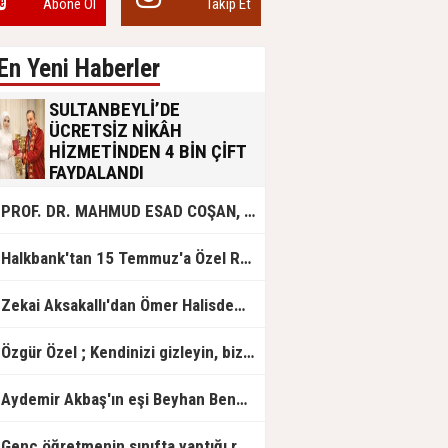
Abone Ol
Takip Et
En Yeni Haberler
SULTANBEYLİ’DE
ÜCRETSİZ NİKÂH
HİZMETİNDEN 4 BİN ÇİFT
FAYDALANDI
Sultanbeyli Belediyesi evlilik yolunda
PROF. DR. MAHMUD ESAD COŞAN, DOĞUMUNUN HİCRÎ 91. YILINDA ELAZIĞ'DA YÂD EDİLECEK
olan gençlere destek amacıyla
başlattığı ücretsiz nikâh hizmetini
sürdürüyor. Bu uygulamayı geçen yıl
Halkbank'tan 15 Temmuz'a Özel Reklam Filmi: "İrade Bizim, Zafer Bizim"
başlattıklarını belirten Sultanbeyli
Belediye Başkanı Ali Tombaş,
“Şimdiye kadar 4 bin çiftimize
Zekai Aksakallı'dan Ömer Halisdemir'e 'vefa' ziyareti!
ücretsiz hizmet vermenin
mutluluğunu yaşıyoruz” dedi.
Özgür Özel ; Kendinizi gizleyin, bizden işaret bekleyin
Aydemir Akbaş'ın eşi Beyhan Benek Akbaş hayatını kaybetti
Genç öğretmenin sınıfta yaptığı rezil paylaşım