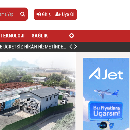
Giriş
Üye Ol
TEKNOLOJİ
SAĞLIK
AN, DOĞUMUNUN HİCRÎ 91. YILINDA ELAZIĞ'DA YÂD EDİLECEK