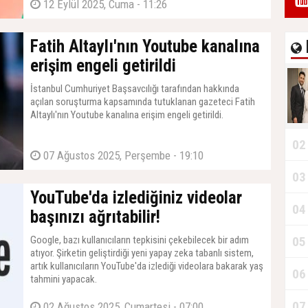
12 Eylül 2025, Cuma - 11:26
Fatih Altaylı'nın Youtube kanalına
erişim engeli getirildi
İstanbul Cumhuriyet Başsavcılığı tarafından hakkında
açılan soruşturma kapsamında tutuklanan gazeteci Fatih
Altaylı'nın Youtube kanalına erişim engeli getirildi.
02
07 Ağustos 2025, Perşembe - 19:10
03
YouTube'da izlediğiniz videolar
04
başınızı ağrıtabilir!
Google, bazı kullanıcıların tepkisini çekebilecek bir adım
05
atıyor. Şirketin geliştirdiği yeni yapay zeka tabanlı sistem,
artık kullanıcıların YouTube'da izlediği videolara bakarak yaş
06
tahmini yapacak.
07
02 Ağustos 2025, Cumartesi - 07:00