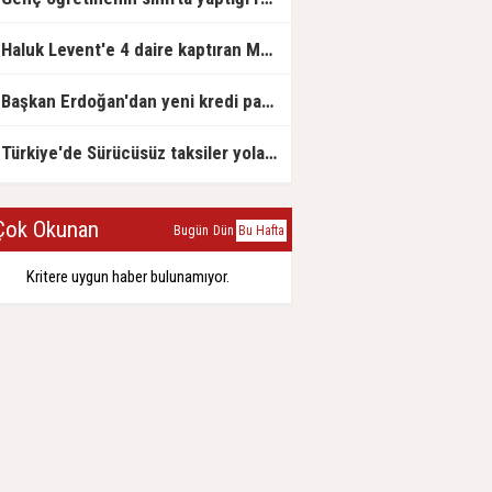
Haluk Levent'e 4 daire kaptıran Müteahhit soluğu savcılıkta aldı
Başkan Erdoğan'dan yeni kredi paketi müjdesi: 6 ay geri ödemesiz, 36 ay vadeli
Türkiye'de Sürücüsüz taksiler yola çıkmaya hazırlanıyor
ok Okunan
Bugün
Dün
Bu Hafta
Kritere uygun haber bulunamıyor.