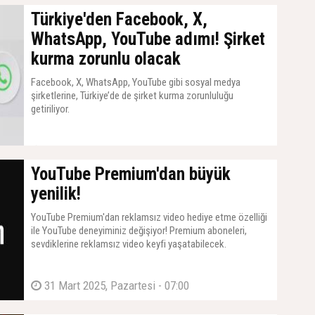
Türkiye'den Facebook, X,
WhatsApp, YouTube adımı! Şirket
kurma zorunlu olacak
Facebook, X, WhatsApp, YouTube gibi sosyal medya
şirketlerine, Türkiye’de de şirket kurma zorunluluğu
getiriliyor.
04 Nisan 2025, Cuma - 12:06
YouTube Premium'dan büyük
yenilik!
YouTube Premium'dan reklamsız video hediye etme özelliği
ile YouTube deneyiminiz değişiyor! Premium aboneleri,
sevdiklerine reklamsız video keyfi yaşatabilecek.
31 Mart 2025, Pazartesi - 07:00