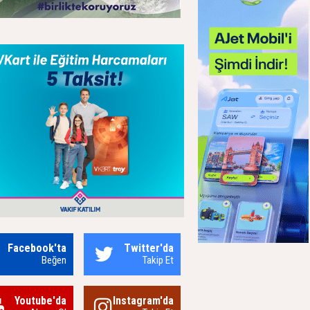
Facebook'ta
Twitter'da
Beğen
Takip Et
Youtube'da
Instagram'da