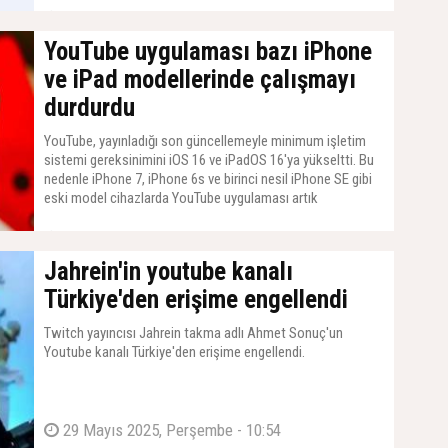
11 Temmuz 2025, Cuma - 07:01
YouTube uygulaması bazı iPhone
ve iPad modellerinde çalışmayı
durdurdu
YouTube, yayınladığı son güncellemeyle minimum işletim
sistemi gereksinimini iOS 16 ve iPadOS 16'ya yükseltti. Bu
nedenle iPhone 7, iPhone 6s ve birinci nesil iPhone SE gibi
eski model cihazlarda YouTube uygulaması artık
güncellenemeyecek.
09 Haziran 2025, Pazartesi - 07:01
Jahrein'in youtube kanalı
Türkiye'den erişime engellendi
Twitch yayıncısı Jahrein takma adlı Ahmet Sonuç'un
Youtube kanalı Türkiye'den erişime engellendi.
29 Mayıs 2025, Perşembe - 10:54