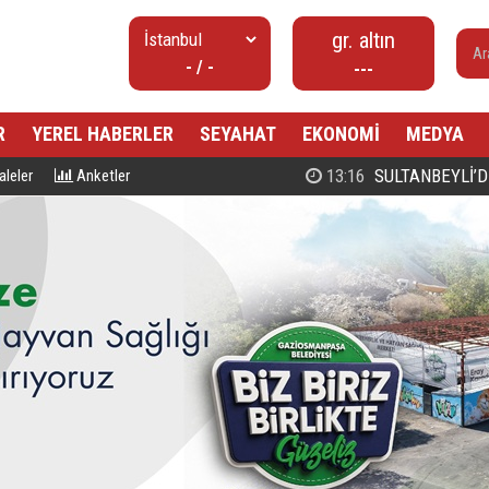
gr. altın
- / -
---
R
YEREL HABERLER
SEYAHAT
EKONOMİ
MEDYA
00:27
PROF. DR. MAHMUD ESAD COŞ
leler
Anketler