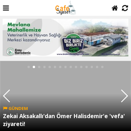
GÜNDEM
Zekai Aksakallı'dan Ömer Halisdemir'e 'vefa'
ziyareti!