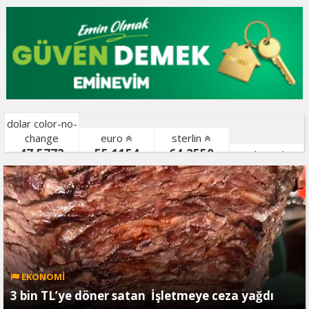
dolar color-no-
change
euro
sterlin
47,5772
55,1154
64,2550
gr. altın color-
bist color-
EKONOMİ
3 bin TL’ye döner satan İşletmeye ceza yağdı