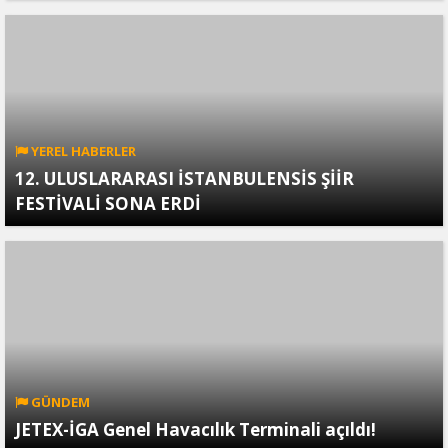
YEREL HABERLER
12. ULUSLARARASI İSTANBULENSİS ŞİİR
FESTİVALİ SONA ERDİ
GÜNDEM
JETEX-İGA Genel Havacılık Terminali açıldı!