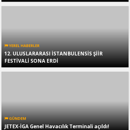
YEREL HABERLER
12. ULUSLARARASI İSTANBULENSİS ŞİİR
FESTİVALİ SONA ERDİ
GÜNDEM
JETEX-İGA Genel Havacılık Terminali açıldı!