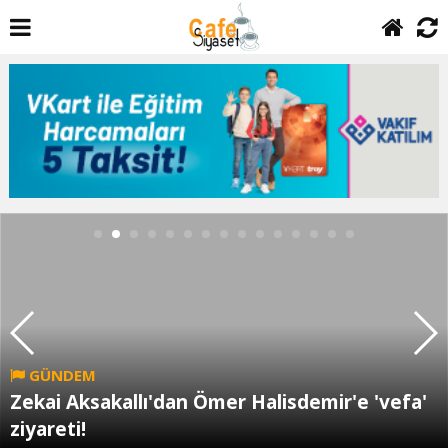
GÜNDEM
Zekai Aksakallı'dan Ömer Halisdemir'e 'vefa'
ziyareti!