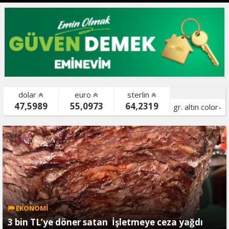
dolar
euro
sterlin
47,5989
55,0973
64,2319
gr. altın color-
bist color-
EKONOMİ
3 bin TL’ye döner satan İşletmeye ceza yağdı