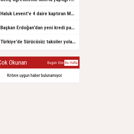
Haluk Levent'e 4 daire kaptıran Müteahhit soluğu savcılıkta aldı
Başkan Erdoğan'dan yeni kredi paketi müjdesi: 6 ay geri ödemesiz, 36 ay vadeli
Türkiye'de Sürücüsüz taksiler yola çıkmaya hazırlanıyor
ok Okunan
Bugün
Dün
Bu Hafta
Kritere uygun haber bulunamıyor.