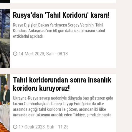
üstüne düşeni yapıyor.' denildi.
Rusya’dan 'Tahıl Koridoru' kararı!
Rusya Dışişleri Bakan Yardımcısı Sergey Verşinin, Tahıl
Koridoru Anlaşması’nın 60 gün daha uzatılmasını kabul
ettiklerini açıkladı.
14 Mart 2023, Salı - 08:18
Tahıl koridorundan sonra insanlık
koridoru kuruyoruz!
Ukrayna-Rusya savaşı nedeniyle dünyada baş gösteren gıda
krizini Cumhurbaşkanı Recep Tayyip Erdoğan’ın iki ülke
arasında açtığı tahıl koridoru ile çözen, ardından iki ülke
arasında esir takasına aracılık eden Türkiye, şimdi de başta
anne ve babasız kalan binlerce yetim çocuk olmak üzere
kadın ve esirlerin değişimi için ‘insanlık koridoru’ açıyor.
17 Ocak 2023, Salı - 11:25
Kamu Denetçiliği Kurumu Başdenetçisi Şeref Malkoç, sona