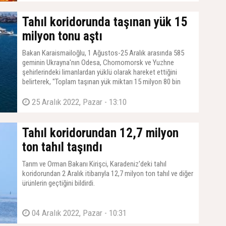
gelinen çalışmanın detaylarını açıkladı.
Tahıl koridorunda taşınan yük 15
milyon tonu aştı
Bakan Karaismailoğlu, 1 Ağustos-25 Aralık arasında 585
geminin Ukrayna'nın Odesa, Chornomorsk ve Yuzhne
şehirlerindeki limanlardan yüklü olarak hareket ettiğini
belirterek, "Toplam taşınan yük miktarı 15 milyon 80 bin
tonu aştı." ifadesini kullandı.
25 Aralık 2022, Pazar - 13:10
Tahıl koridorundan 12,7 milyon
ton tahıl taşındı
Tarım ve Orman Bakanı Kirişci, Karadeniz'deki tahıl
koridorundan 2 Aralık itibarıyla 12,7 milyon ton tahıl ve diğer
ürünlerin geçtiğini bildirdi.
04 Aralık 2022, Pazar - 10:31