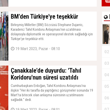
BM’den Türkiye'ye teşekkür
Birleşmiş Milletler (BM) Sözcüsü Stephane Dujarric,
Karadeniz Tahıl Koridoru Anlaşması'nın uzatılması
dolayısıyla diplomatik ve operasyonel destek sağladığı için
Türkiye'ye teşekkür etti.
19 Mart 2023, Pazar - 08:10
02
03
Çanakkale’de duyurdu: 'Tahıl
04
Koridoru'nun süresi uzatıldı
Cumhurbaşkanı Erdoğan, Tahıl Koridoru Anlaşması'na
05
ilişkin "Her iki tarafla da yaptığımız görüşmeler sonunda 19
Mart'ta bitecek olan anlaşma süresinin uzatılmasını
06
sağladık." dedi.
07
19 Mart 2023, Pazar - 08:01