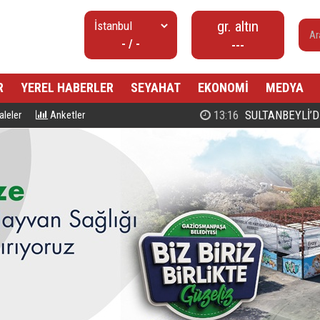
gr. altın
- / -
---
R
YEREL HABERLER
SEYAHAT
EKONOMİ
MEDYA
00:27
PROF. DR. MAHMUD ESAD COŞ
leler
Anketler