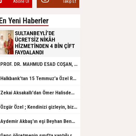
Abone Ol
Takip Et
En Yeni Haberler
SULTANBEYLİ’DE
ÜCRETSİZ NİKÂH
HİZMETİNDEN 4 BİN ÇİFT
FAYDALANDI
Sultanbeyli Belediyesi evlilik yolunda
PROF. DR. MAHMUD ESAD COŞAN, DOĞUMUNUN HİCRÎ 91. YILINDA ELAZIĞ'DA YÂD EDİLECEK
olan gençlere destek amacıyla
başlattığı ücretsiz nikâh hizmetini
sürdürüyor. Bu uygulamayı geçen yıl
Halkbank'tan 15 Temmuz'a Özel Reklam Filmi: "İrade Bizim, Zafer Bizim"
başlattıklarını belirten Sultanbeyli
Belediye Başkanı Ali Tombaş,
“Şimdiye kadar 4 bin çiftimize
Zekai Aksakallı'dan Ömer Halisdemir'e 'vefa' ziyareti!
ücretsiz hizmet vermenin
mutluluğunu yaşıyoruz” dedi.
Özgür Özel ; Kendinizi gizleyin, bizden işaret bekleyin
Aydemir Akbaş'ın eşi Beyhan Benek Akbaş hayatını kaybetti
Genç öğretmenin sınıfta yaptığı rezil paylaşım