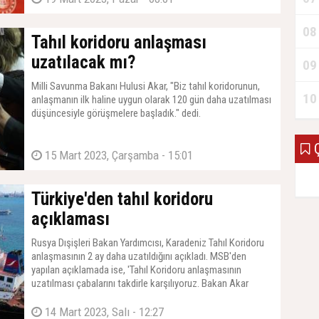
08
Tahıl koridoru anlaşması
uzatılacak mı?
09
Milli Savunma Bakanı Hulusi Akar, "Biz tahıl koridorunun,
10
anlaşmanın ilk haline uygun olarak 120 gün daha uzatılması
düşüncesiyle görüşmelere başladık." dedi.
Ç
15 Mart 2023, Çarşamba - 15:01
Türkiye'den tahıl koridoru
açıklaması
Rusya Dışişleri Bakan Yardımcısı, Karadeniz Tahıl Koridoru
anlaşmasının 2 ay daha uzatıldığını açıkladı. MSB'den
yapılan açıklamada ise, 'Tahıl Koridoru anlaşmasının
uzatılması çabalarını takdirle karşılıyoruz. Bakan Akar
muhataplarıyla ve ilgili makamlar da kendi aralarında
görüşmelere ve koordinasyona devam etmektedir. Türkiye
14 Mart 2023, Salı - 12:27