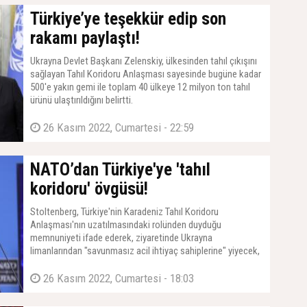
Türkiye’ye teşekkür edip son
rakamı paylaştı!
Ukrayna Devlet Başkanı Zelenskiy, ülkesinden tahıl çıkışını
sağlayan Tahıl Koridoru Anlaşması sayesinde bugüne kadar
500'e yakın gemi ile toplam 40 ülkeye 12 milyon ton tahıl
ürünü ulaştırıldığını belirtti.
26 Kasım 2022, Cumartesi - 22:59
NATO’dan Türkiye'ye 'tahıl
koridoru' övgüsü!
Stoltenberg, Türkiye'nin Karadeniz Tahıl Koridoru
Anlaşması'nın uzatılmasındaki rolünden duyduğu
memnuniyeti ifade ederek, ziyaretinde Ukrayna
limanlarından "savunmasız acil ihtiyaç sahiplerine" yiyecek,
tahıl ve gübre alan gemiler gördüğünü söyledi.
26 Kasım 2022, Cumartesi - 18:03