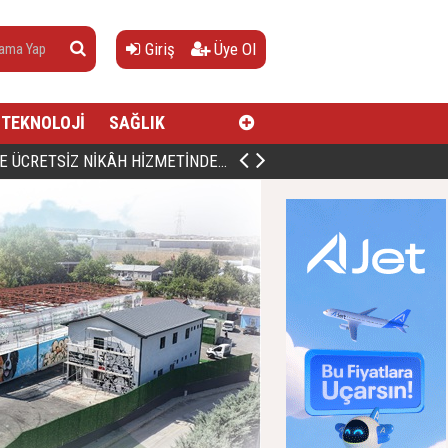
Giriş
Üye Ol
TEKNOLOJİ
SAĞLIK
AN, DOĞUMUNUN HİCRÎ 91. YILINDA ELAZIĞ'DA YÂD EDİLECEK