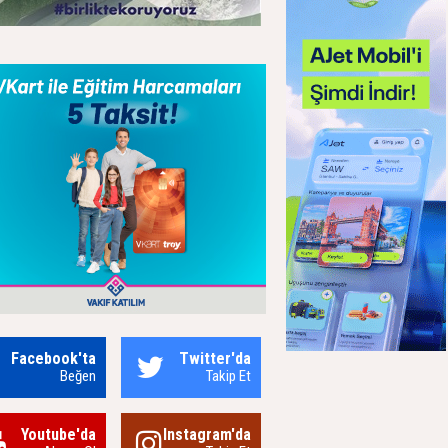
Facebook'ta
Twitter'da
Beğen
Takip Et
Youtube'da
Instagram'da