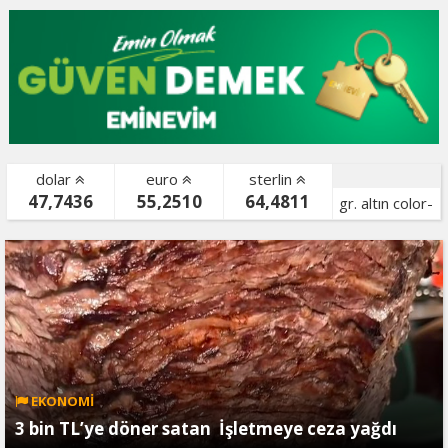
dolar
euro
sterlin
47,7436
55,2510
64,4811
gr. altın color-
bist color-
EKONOMİ
3 bin TL’ye döner satan İşletmeye ceza yağdı