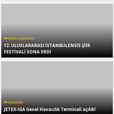
YEREL HABERLER
12. ULUSLARARASI İSTANBULENSİS ŞİİR
FESTİVALİ SONA ERDİ
GÜNDEM
JETEX-İGA Genel Havacılık Terminali açıldı!