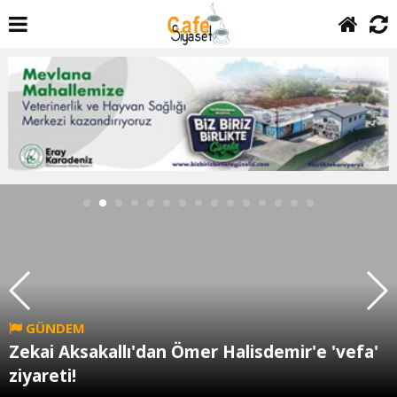
GÜNDEM
Zekai Aksakallı'dan Ömer Halisdemir'e 'vefa'
ziyareti!