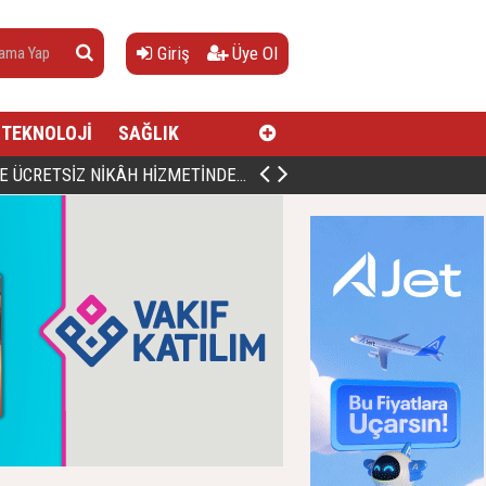
Giriş
Üye Ol
TEKNOLOJİ
SAĞLIK
İZ NİKÂH HİZMETİNDEN 4 BİN ÇİFT FAYDALANDI