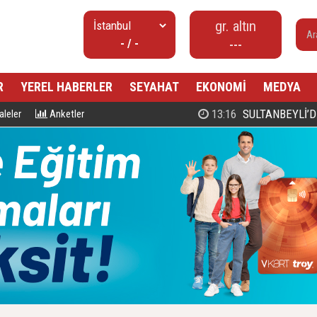
gr. altın
- / -
---
R
YEREL HABERLER
SEYAHAT
EKONOMİ
MEDYA
13:16
SULTANBEYLİ’DE ÜCRETS
leler
Anketler