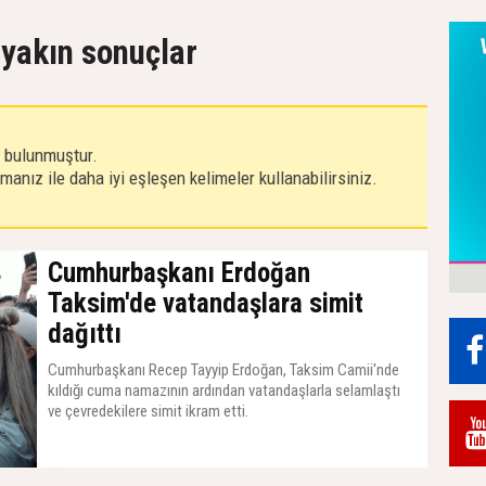
n yakın sonuçlar
r bulunmuştur.
anız ile daha iyi eşleşen kelimeler kullanabilirsiniz.
Cumhurbaşkanı Erdoğan
Taksim'de vatandaşlara simit
dağıttı
Cumhurbaşkanı Recep Tayyip Erdoğan, Taksim Camii'nde
kıldığı cuma namazının ardından vatandaşlarla selamlaştı
ve çevredekilere simit ikram etti.
04 Kasım 2022, Cuma - 16:24