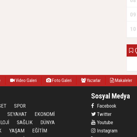
08
09
10
Ç
e
Video Galeri
Foto Galeri
Yazarlar
Makaleler
Sosyal Medya
SET
SPOR
Facebook
SEYAHAT
EKONOMİ
Twitter
LOJİ
SAĞLIK
DÜNYA
Youtube
K
YAŞAM
EĞİTİM
Instagram