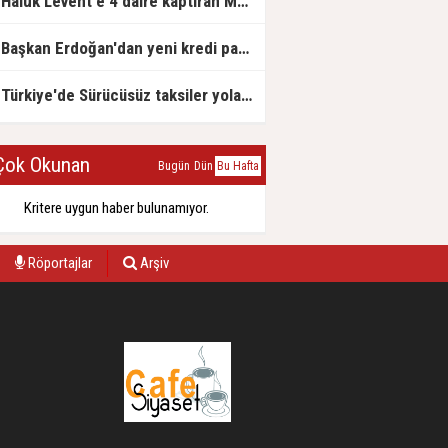
Haluk Levent'e 4 daire kaptıran Müteahhit soluğu savcılıkta aldı
Başkan Erdoğan'dan yeni kredi paketi müjdesi: 6 ay geri ödemesiz, 36 ay vadeli
Türkiye'de Sürücüsüz taksiler yola çıkmaya hazırlanıyor
ok Okunan
Bugün
Dün
Bu Hafta
Kritere uygun haber bulunamıyor.
Röportajlar
Arşiv