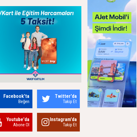
Facebook'ta
Twitter'da
Beğen
Takip Et
Youtube'da
Instagram'da
Abone Ol
Takip Et