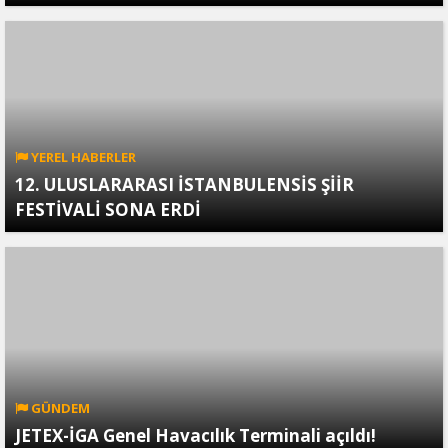
YEREL HABERLER
12. ULUSLARARASI İSTANBULENSİS ŞİİR
FESTİVALİ SONA ERDİ
GÜNDEM
JETEX-İGA Genel Havacılık Terminali açıldı!