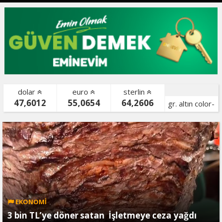
dolar
euro
sterlin
47,6012
55,0654
64,2606
gr. altın color-
bist color-
EKONOMİ
3 bin TL’ye döner satan İşletmeye ceza yağdı