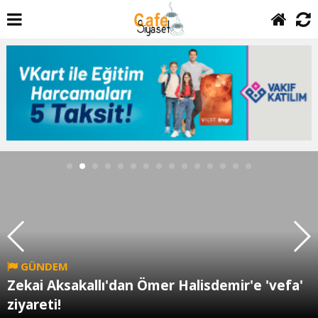
GÜNDEM
Zekai Aksakallı'dan Ömer Halisdemir'e 'vefa'
ziyareti!