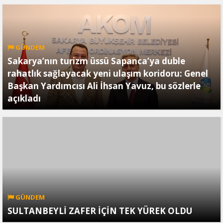
GÜNDEM
Sakarya’nın turizm üssü Sapanca’ya duble
rahatlık sağlayacak yeni ulaşım koridoru: Genel
Başkan Yardımcısı Ali İhsan Yavuz, bu sözlerle
açıkladı
GÜNDEM
SULTANBEYLİ ZAFER İÇİN TEK YÜREK OLDU