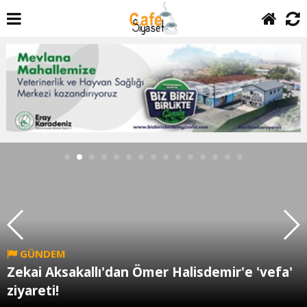
GÜNDEM
Zekai Aksakallı'dan Ömer Halisdemir'e 'vefa'
ziyareti!