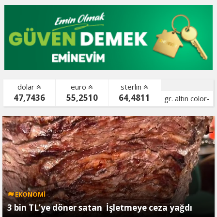
dolar
euro
sterlin
47,7436
55,2510
64,4811
gr. altın color-
bist color-
EKONOMİ
3 bin TL’ye döner satan İşletmeye ceza yağdı