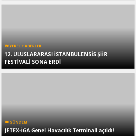
YEREL HABERLER
12. ULUSLARARASI İSTANBULENSİS ŞİİR
FESTİVALİ SONA ERDİ
GÜNDEM
JETEX-İGA Genel Havacılık Terminali açıldı!