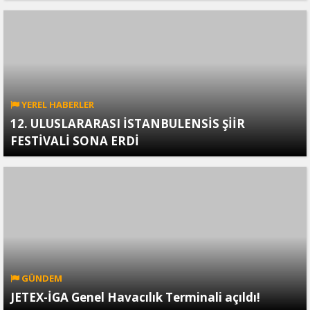
YEREL HABERLER
12. ULUSLARARASI İSTANBULENSİS ŞİİR
FESTİVALİ SONA ERDİ
GÜNDEM
JETEX-İGA Genel Havacılık Terminali açıldı!