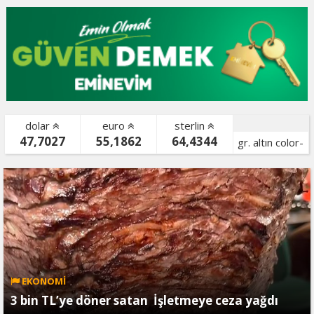
dolar
euro
sterlin
47,7027
55,1862
64,4344
gr. altın color-
bist color-
EKONOMİ
3 bin TL’ye döner satan İşletmeye ceza yağdı