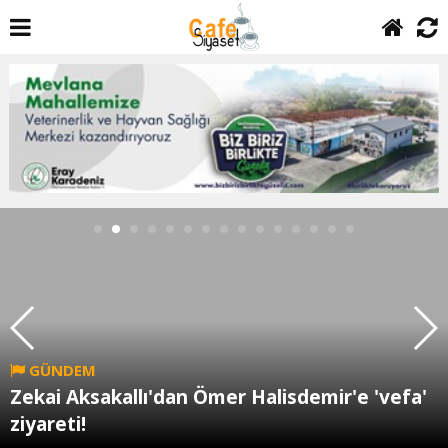
GÜNDEM
Zekai Aksakallı'dan Ömer Halisdemir'e 'vefa'
ziyareti!