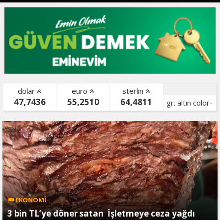
dolar
euro
sterlin
47,7436
55,2510
64,4811
gr. altın color-
bist color-
EKONOMİ
3 bin TL’ye döner satan İşletmeye ceza yağdı