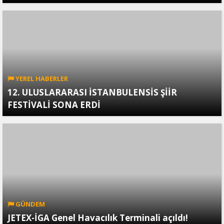
YEREL HABERLER
12. ULUSLARARASI İSTANBULENSİS ŞİİR
FESTİVALİ SONA ERDİ
GÜNDEM
JETEX-İGA Genel Havacılık Terminali açıldı!