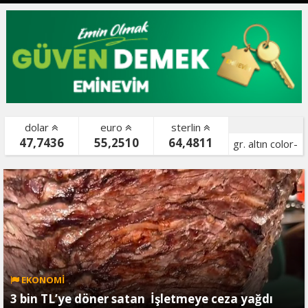
dolar
euro
sterlin
47,7436
55,2510
64,4811
gr. altın color-
bist color-
EKONOMİ
3 bin TL’ye döner satan İşletmeye ceza yağdı