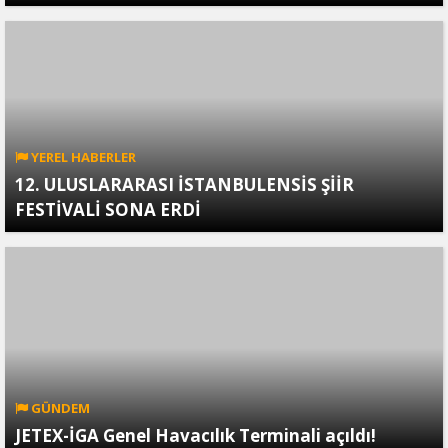
YEREL HABERLER
12. ULUSLARARASI İSTANBULENSİS ŞİİR
FESTİVALİ SONA ERDİ
GÜNDEM
JETEX-İGA Genel Havacılık Terminali açıldı!