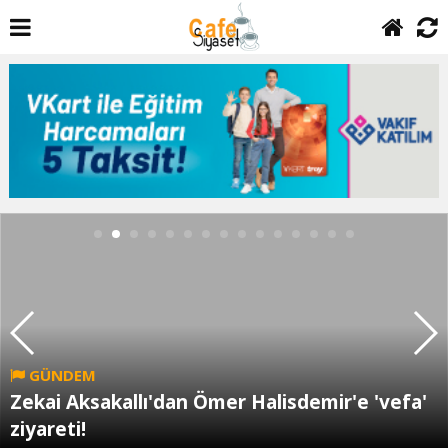
GÜNDEM
Zekai Aksakallı'dan Ömer Halisdemir'e 'vefa'
ziyareti!