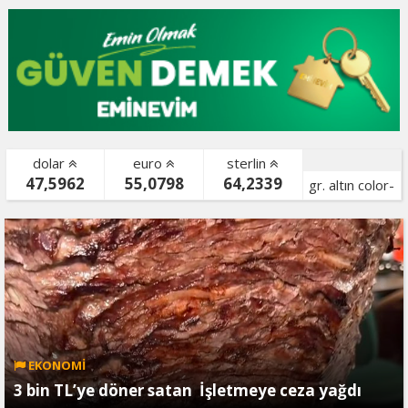
dolar
euro
sterlin
47,5962
55,0798
64,2339
gr. altın color-
bist color-
EKONOMİ
3 bin TL’ye döner satan İşletmeye ceza yağdı