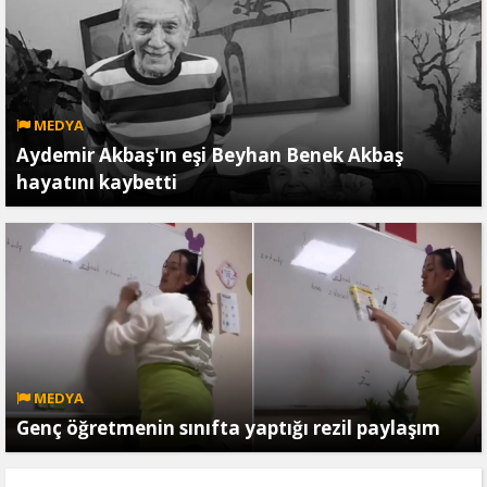
MEDYA
Aydemir Akbaş'ın eşi Beyhan Benek Akbaş
hayatını kaybetti
MEDYA
Genç öğretmenin sınıfta yaptığı rezil paylaşım