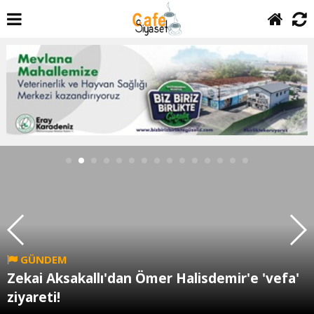
GÜNDEM
Zekai Aksakallı'dan Ömer Halisdemir'e 'vefa'
ziyareti!