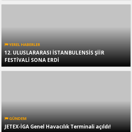
YEREL HABERLER
12. ULUSLARARASI İSTANBULENSİS ŞİİR
FESTİVALİ SONA ERDİ
GÜNDEM
JETEX-İGA Genel Havacılık Terminali açıldı!