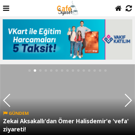
GÜNDEM
Zekai Aksakallı'dan Ömer Halisdemir'e 'vefa'
ziyareti!