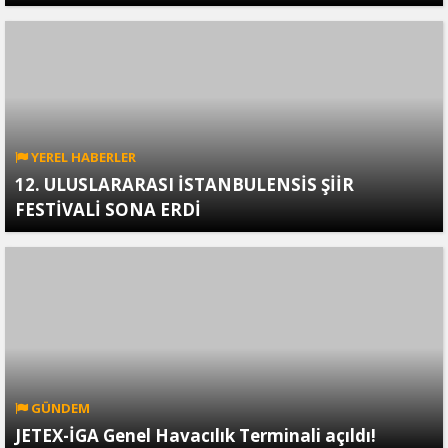
YEREL HABERLER
12. ULUSLARARASI İSTANBULENSİS ŞİİR
FESTİVALİ SONA ERDİ
GÜNDEM
JETEX-İGA Genel Havacılık Terminali açıldı!