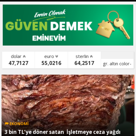
dolar
euro
sterlin
47,7127
55,0216
64,2517
gr. altın color-
bist color-
EKONOMİ
3 bin TL’ye döner satan İşletmeye ceza yağdı