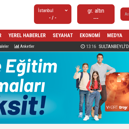
gr. altın
- / -
---
R
YEREL HABERLER
SEYAHAT
EKONOMİ
MEDYA
00:27
PROF. DR. MAHMUD ESAD COŞ
leler
Anketler