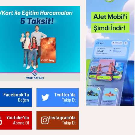
Facebook'ta
Twitter'da
Beğen
Takip Et
Youtube'da
Instagram'da
Abone Ol
Takip Et