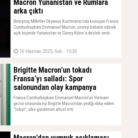
Macron Yunanistan ve Rumlara
arka çıktı
Birleşmiş Milletler Okyanus Konferansı’nda konuşan Fransa
Cumhurbaşkanı Emmanuel Macron, çevreyi bahane ederek
açık biçimde Yunanistan ve Güney Kıbrıs’a destek verdi.
10 Haziran 2025, Salı - 15:20
Brigitte Macron’un tokadı
Fransa’yı salladı: Spor
salonundan olay kampanya
Fransa Cumhurbaşkanı Emmanuel Macron’un Vietnam
gezisi sırasında eşi Brigitte Macron’dan yediği iddia edilen
“tokat”, ülke gündemini altüst etti.
28 Mayıs 2025, Çarşamba - 10:00
Macron’dan yumruk açıklaması