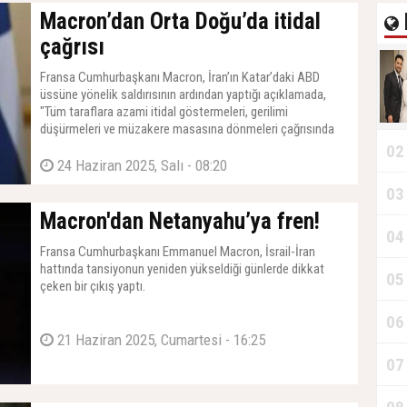
Macron’dan Orta Doğu’da itidal
çağrısı
Fransa Cumhurbaşkanı Macron, İran’ın Katar’daki ABD
üssüne yönelik saldırısının ardından yaptığı açıklamada,
"Tüm taraflara azami itidal göstermeleri, gerilimi
düşürmeleri ve müzakere masasına dönmeleri çağrısında
bulunuyorum" dedi.
02
24 Haziran 2025, Salı - 08:20
03
Macron'dan Netanyahu’ya fren!
04
Fransa Cumhurbaşkanı Emmanuel Macron, İsrail-İran
hattında tansiyonun yeniden yükseldiği günlerde dikkat
05
çeken bir çıkış yaptı.
06
21 Haziran 2025, Cumartesi - 16:25
07