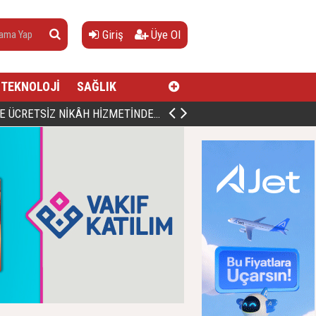
Giriş
Üye Ol
TEKNOLOJİ
SAĞLIK
AN, DOĞUMUNUN HİCRÎ 91. YILINDA ELAZIĞ'DA YÂD EDİLECEK