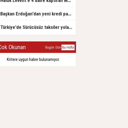
Haluk Levent'e 4 daire kaptıran Müteahhit soluğu savcılıkta aldı
Başkan Erdoğan'dan yeni kredi paketi müjdesi: 6 ay geri ödemesiz, 36 ay vadeli
Türkiye'de Sürücüsüz taksiler yola çıkmaya hazırlanıyor
ok Okunan
Bugün
Dün
Bu Hafta
Kritere uygun haber bulunamıyor.