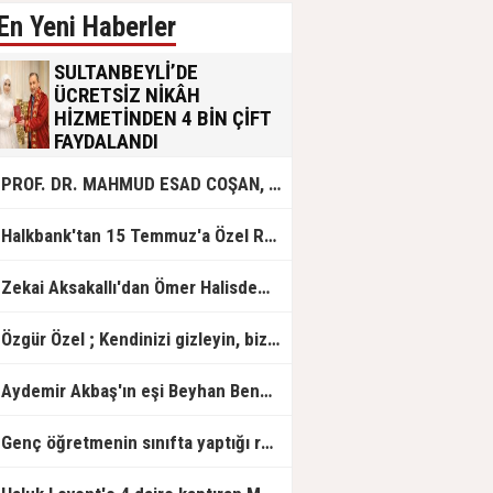
En Yeni Haberler
SULTANBEYLİ’DE
ÜCRETSİZ NİKÂH
HİZMETİNDEN 4 BİN ÇİFT
FAYDALANDI
Sultanbeyli Belediyesi evlilik yolunda
PROF. DR. MAHMUD ESAD COŞAN, DOĞUMUNUN HİCRÎ 91. YILINDA ELAZIĞ'DA YÂD EDİLECEK
olan gençlere destek amacıyla
başlattığı ücretsiz nikâh hizmetini
sürdürüyor. Bu uygulamayı geçen yıl
Halkbank'tan 15 Temmuz'a Özel Reklam Filmi: "İrade Bizim, Zafer Bizim"
başlattıklarını belirten Sultanbeyli
Belediye Başkanı Ali Tombaş,
“Şimdiye kadar 4 bin çiftimize
Zekai Aksakallı'dan Ömer Halisdemir'e 'vefa' ziyareti!
ücretsiz hizmet vermenin
mutluluğunu yaşıyoruz” dedi.
Özgür Özel ; Kendinizi gizleyin, bizden işaret bekleyin
Aydemir Akbaş'ın eşi Beyhan Benek Akbaş hayatını kaybetti
Genç öğretmenin sınıfta yaptığı rezil paylaşım