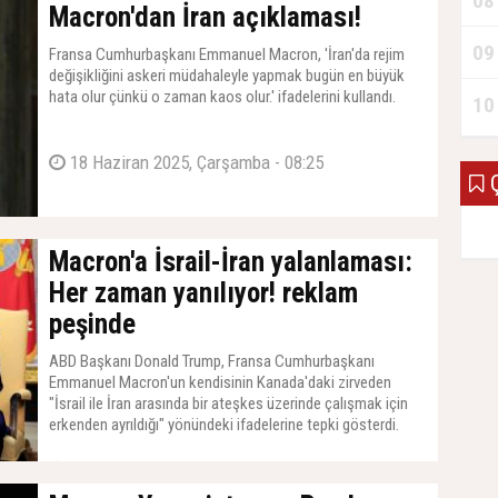
08
Macron'dan İran açıklaması!
09
Fransa Cumhurbaşkanı Emmanuel Macron, 'İran'da rejim
değişikliğini askeri müdahaleyle yapmak bugün en büyük
hata olur çünkü o zaman kaos olur.' ifadelerini kullandı.
10
18 Haziran 2025, Çarşamba - 08:25
Ç
Macron'a İsrail-İran yalanlaması:
Her zaman yanılıyor! reklam
peşinde
ABD Başkanı Donald Trump, Fransa Cumhurbaşkanı
Emmanuel Macron'un kendisinin Kanada'daki zirveden
"İsrail ile İran arasında bir ateşkes üzerinde çalışmak için
erkenden ayrıldığı" yönündeki ifadelerine tepki gösterdi.
17 Haziran 2025, Salı - 09:27