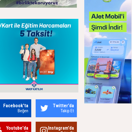
Facebook'ta
Twitter'da
Beğen
Takip Et
Youtube'da
Instagram'da