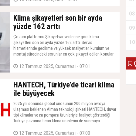
08
Klima şikayetleri son bir ayda
yüzde 162 arttı
09
Çözüm platformu Şikayetvar verilerine göre klima
10
şikayetleri son bir ayda yüzde 162 arttı. Servis
hizmetlerinde gecikme ve yüksek maliyetler, kurulum ve
montaj sürecindeki sorunlar en çok şikayet edilen konular
arasında yer aldı.
Ç
12 Temmuz 2025, Cumartesi - 07:01
HANTECH, Türkiye’de ticari klima
ile büyüyecek
2025 yılı sonunda global cirosunun 200 milyon avroya
ulaşması beklenen Alman teknoloji şirketi HANTECH, duvar
tipi klimalar ve ısı pompası ürünleriyle faaliyet gösterdiği
Türkiye pazarına ticari klima ürünlerini de sunmaya
hazırlanıyor.
12 Temmuz 2025, Cumartesi - 07:00