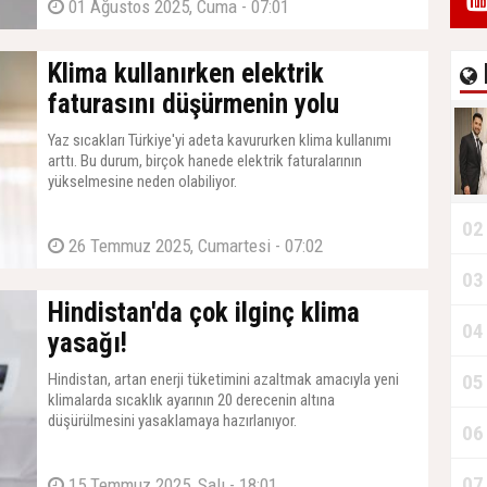
01 Ağustos 2025, Cuma - 07:01
Klima kullanırken elektrik
faturasını düşürmenin yolu
Yaz sıcakları Türkiye'yi adeta kavururken klima kullanımı
arttı. Bu durum, birçok hanede elektrik faturalarının
yükselmesine neden olabiliyor.
02
26 Temmuz 2025, Cumartesi - 07:02
03
Hindistan'da çok ilginç klima
04
yasağı!
Hindistan, artan enerji tüketimini azaltmak amacıyla yeni
05
klimalarda sıcaklık ayarının 20 derecenin altına
düşürülmesini yasaklamaya hazırlanıyor.
06
07
15 Temmuz 2025, Salı - 18:01