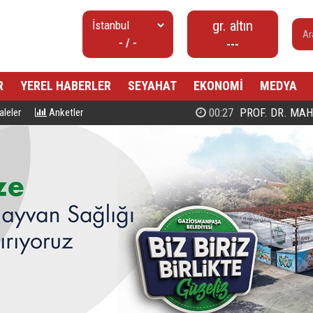
gr. altın
- / -
---
R
YEREL HABERLER
SEYAHAT
EKONOMİ
MEDYA
00:27
PROF. DR. MAHMUD ESAD COŞ
leler
Anketler