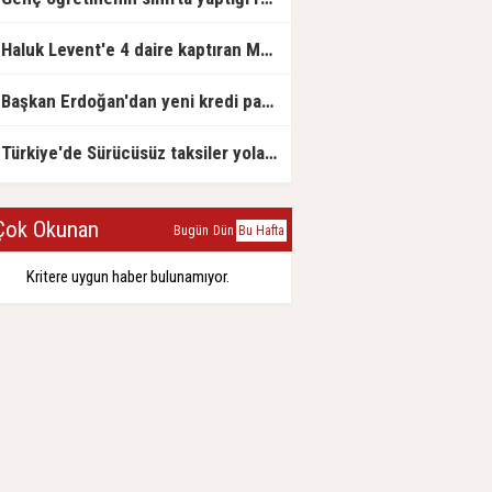
Haluk Levent'e 4 daire kaptıran Müteahhit soluğu savcılıkta aldı
Başkan Erdoğan'dan yeni kredi paketi müjdesi: 6 ay geri ödemesiz, 36 ay vadeli
Türkiye'de Sürücüsüz taksiler yola çıkmaya hazırlanıyor
ok Okunan
Bugün
Dün
Bu Hafta
Kritere uygun haber bulunamıyor.