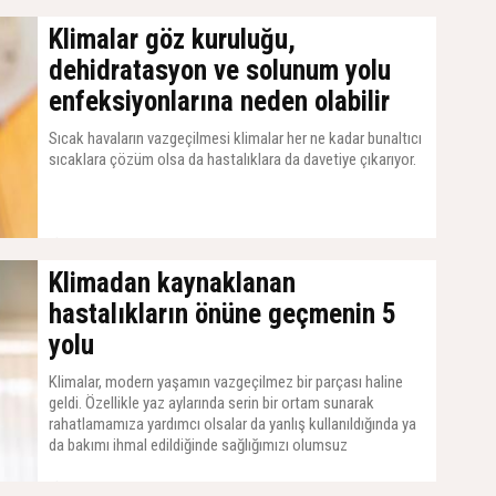
Klimalar göz kuruluğu,
dehidratasyon ve solunum yolu
enfeksiyonlarına neden olabilir
Sıcak havaların vazgeçilmesi klimalar her ne kadar bunaltıcı
sıcaklara çözüm olsa da hastalıklara da davetiye çıkarıyor.
26 Ağustos 2024, Pazartesi - 07:00
Klimadan kaynaklanan
hastalıkların önüne geçmenin 5
yolu
Klimalar, modern yaşamın vazgeçilmez bir parçası haline
geldi. Özellikle yaz aylarında serin bir ortam sunarak
rahatlamamıza yardımcı olsalar da yanlış kullanıldığında ya
da bakımı ihmal edildiğinde sağlığımızı olumsuz
etkileyebiliyorlar.
20 Ağustos 2024, Salı - 07:00