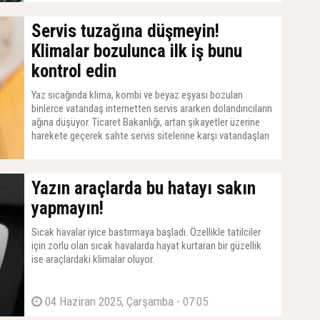
13 Haziran 2025, Cuma - 07:01
Servis tuzağına düşmeyin!
Klimalar bozulunca ilk iş bunu
kontrol edin
Yaz sıcağında klima, kombi ve beyaz eşyası bozulan
binlerce vatandaş internetten servis ararken dolandırıcıların
ağına düşüyor. Ticaret Bakanlığı, artan şikayetler üzerine
harekete geçerek sahte servis sitelerine karşı vatandaşları
sert şekilde uyardı.
10 Haziran 2025, Salı - 07:01
Yazın araçlarda bu hatayı sakın
yapmayın!
Sıcak havalar iyice bastırmaya başladı. Özellikle tatilciler
için zorlu olan sıcak havalarda hayat kurtaran bir güzellik
ise araçlardaki klimalar oluyor.
04 Haziran 2025, Çarşamba - 07:05