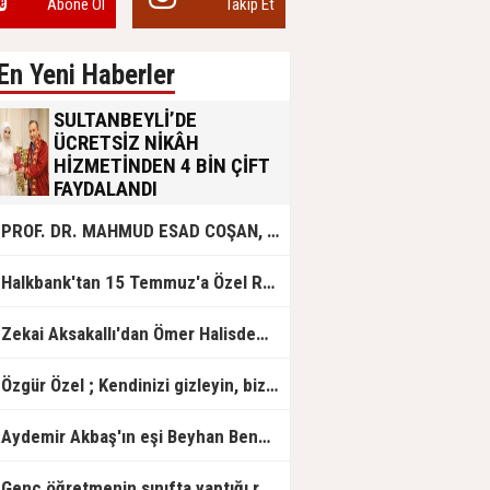
Abone Ol
Takip Et
En Yeni Haberler
SULTANBEYLİ’DE
ÜCRETSİZ NİKÂH
HİZMETİNDEN 4 BİN ÇİFT
FAYDALANDI
Sultanbeyli Belediyesi evlilik yolunda
PROF. DR. MAHMUD ESAD COŞAN, DOĞUMUNUN HİCRÎ 91. YILINDA ELAZIĞ'DA YÂD EDİLECEK
olan gençlere destek amacıyla
başlattığı ücretsiz nikâh hizmetini
sürdürüyor. Bu uygulamayı geçen yıl
Halkbank'tan 15 Temmuz'a Özel Reklam Filmi: "İrade Bizim, Zafer Bizim"
başlattıklarını belirten Sultanbeyli
Belediye Başkanı Ali Tombaş,
“Şimdiye kadar 4 bin çiftimize
Zekai Aksakallı'dan Ömer Halisdemir'e 'vefa' ziyareti!
ücretsiz hizmet vermenin
mutluluğunu yaşıyoruz” dedi.
Özgür Özel ; Kendinizi gizleyin, bizden işaret bekleyin
Aydemir Akbaş'ın eşi Beyhan Benek Akbaş hayatını kaybetti
Genç öğretmenin sınıfta yaptığı rezil paylaşım