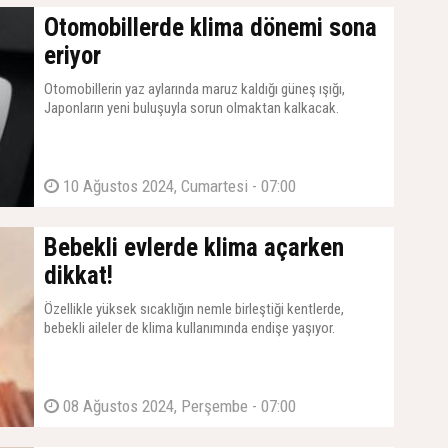
Otomobillerde klima dönemi sona
eriyor
Otomobillerin yaz aylarında maruz kaldığı güneş ışığı,
Japonların yeni buluşuyla sorun olmaktan kalkacak.
10 Ağustos 2024, Cumartesi - 07:00
Bebekli evlerde klima açarken
dikkat!
Özellikle yüksek sıcaklığın nemle birleştiği kentlerde,
bebekli aileler de klima kullanımında endişe yaşıyor.
08 Ağustos 2024, Perşembe - 07:00