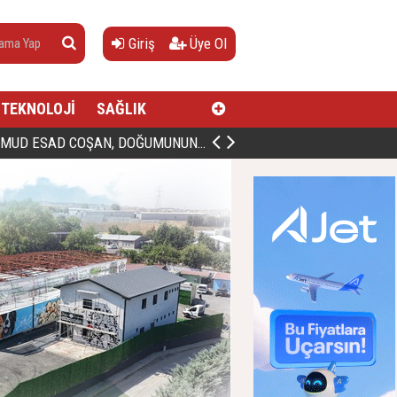
Giriş
Üye Ol
TEKNOLOJİ
SAĞLIK
AN, DOĞUMUNUN HİCRÎ 91. YILINDA ELAZIĞ'DA YÂD EDİLECEK