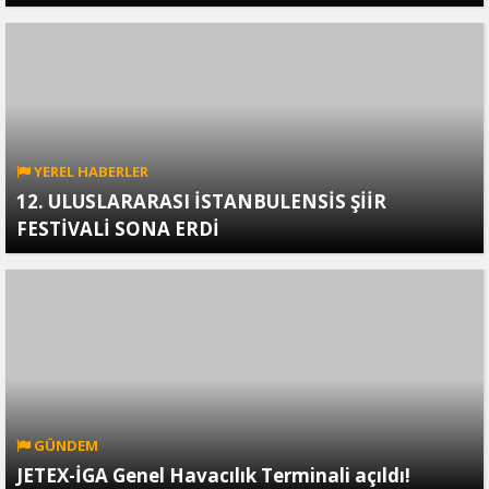
YEREL HABERLER
12. ULUSLARARASI İSTANBULENSİS ŞİİR
FESTİVALİ SONA ERDİ
GÜNDEM
JETEX-İGA Genel Havacılık Terminali açıldı!