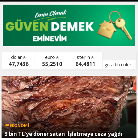
dolar
euro
sterlin
47,7436
55,2510
64,4811
gr. altın color-
bist color-
EKONOMİ
3 bin TL’ye döner satan İşletmeye ceza yağdı