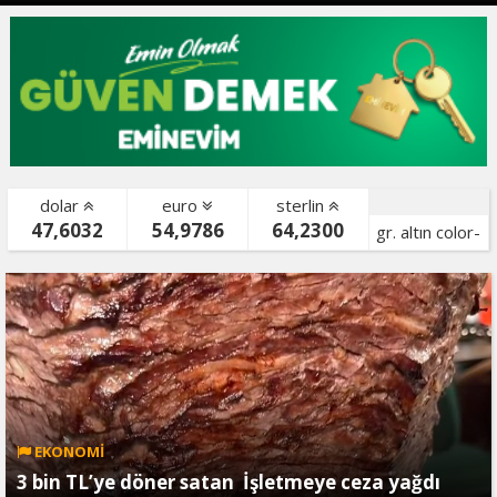
dolar
euro
sterlin
47,6032
54,9786
64,2300
gr. altın color-
bist color-
EKONOMİ
3 bin TL’ye döner satan İşletmeye ceza yağdı