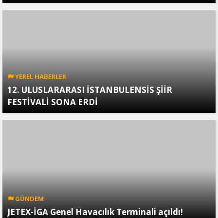
YEREL HABERLER
12. ULUSLARARASI İSTANBULENSİS ŞİİR
FESTİVALİ SONA ERDİ
GÜNDEM
JETEX-İGA Genel Havacılık Terminali açıldı!