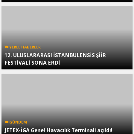
YEREL HABERLER
12. ULUSLARARASI İSTANBULENSİS ŞİİR
FESTİVALİ SONA ERDİ
GÜNDEM
JETEX-İGA Genel Havacılık Terminali açıldı!