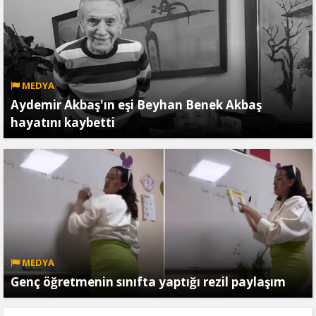
MEDYA
Aydemir Akbaş'ın eşi Beyhan Benek Akbaş
hayatını kaybetti
MEDYA
Genç öğretmenin sınıfta yaptığı rezil paylaşım