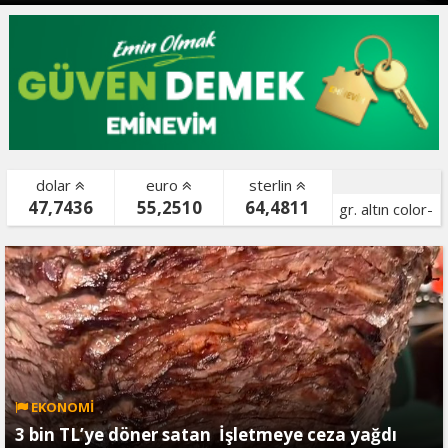
dolar
euro
sterlin
47,7436
55,2510
64,4811
gr. altın color-
bist color-
EKONOMİ
3 bin TL’ye döner satan İşletmeye ceza yağdı