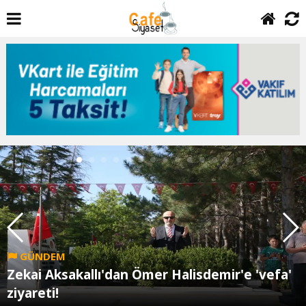
GÜNDEM
Zekai Aksakallı'dan Ömer Halisdemir'e 'vefa'
ziyareti!