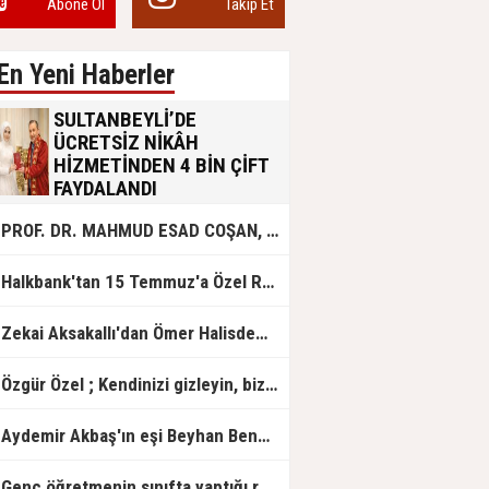
Abone Ol
Takip Et
En Yeni Haberler
SULTANBEYLİ’DE
ÜCRETSİZ NİKÂH
HİZMETİNDEN 4 BİN ÇİFT
FAYDALANDI
Sultanbeyli Belediyesi evlilik yolunda
PROF. DR. MAHMUD ESAD COŞAN, DOĞUMUNUN HİCRÎ 91. YILINDA ELAZIĞ'DA YÂD EDİLECEK
olan gençlere destek amacıyla
başlattığı ücretsiz nikâh hizmetini
sürdürüyor. Bu uygulamayı geçen yıl
Halkbank'tan 15 Temmuz'a Özel Reklam Filmi: "İrade Bizim, Zafer Bizim"
başlattıklarını belirten Sultanbeyli
Belediye Başkanı Ali Tombaş,
“Şimdiye kadar 4 bin çiftimize
Zekai Aksakallı'dan Ömer Halisdemir'e 'vefa' ziyareti!
ücretsiz hizmet vermenin
mutluluğunu yaşıyoruz” dedi.
Özgür Özel ; Kendinizi gizleyin, bizden işaret bekleyin
Aydemir Akbaş'ın eşi Beyhan Benek Akbaş hayatını kaybetti
Genç öğretmenin sınıfta yaptığı rezil paylaşım