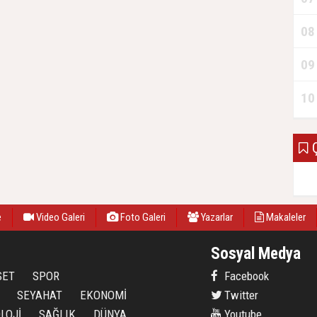
08
09
10
Ç
e
Video Galeri
Foto Galeri
Yazarlar
Makaleler
Sosyal Medya
SET
SPOR
Facebook
SEYAHAT
EKONOMİ
Twitter
LOJİ
SAĞLIK
DÜNYA
Youtube