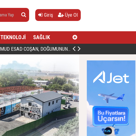
Giriş
Üye Ol
TEKNOLOJİ
SAĞLIK
AN, DOĞUMUNUN HİCRÎ 91. YILINDA ELAZIĞ'DA YÂD EDİLECEK