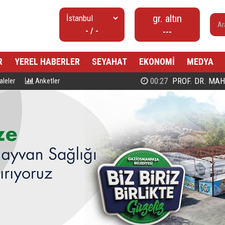
gr. altın
- / -
---
R
YEREL HABERLER
SEYAHAT
EKONOMİ
MEDYA
00:27
PROF. DR. MAHMUD ESAD COŞ
leler
Anketler