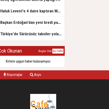
Haluk Levent'e 4 daire kaptıran Müteahhit soluğu savcılıkta aldı
Başkan Erdoğan'dan yeni kredi paketi müjdesi: 6 ay geri ödemesiz, 36 ay vadeli
Türkiye'de Sürücüsüz taksiler yola çıkmaya hazırlanıyor
ok Okunan
Bugün
Dün
Bu Hafta
Kritere uygun haber bulunamıyor.
Röportajlar
Arşiv