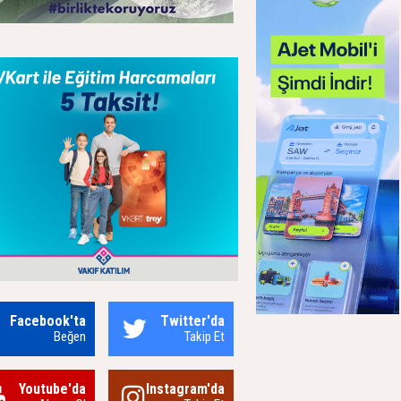
Facebook'ta
Twitter'da
Beğen
Takip Et
Youtube'da
Instagram'da