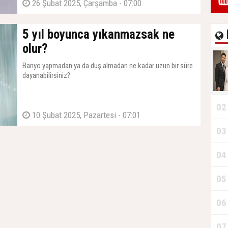
26 Şubat 2025, Çarşamba - 07:00
5 yıl boyunca yıkanmazsak ne
olur?
Banyo yapmadan ya da duş almadan ne kadar uzun bir süre
dayanabilirsiniz?
02
10 Şubat 2025, Pazartesi - 07:01
03
04
05
06
07