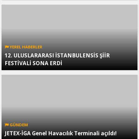
YEREL HABERLER
12. ULUSLARARASI İSTANBULENSİS ŞİİR
FESTİVALİ SONA ERDİ
GÜNDEM
JETEX-İGA Genel Havacılık Terminali açıldı!