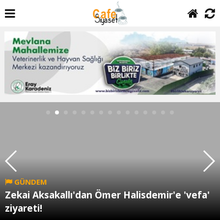
GÜNDEM
Zekai Aksakallı'dan Ömer Halisdemir'e 'vefa'
ziyareti!