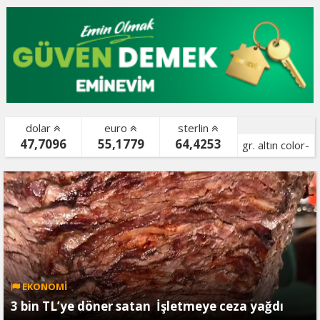
dolar
euro
sterlin
47,7096
55,1779
64,4253
gr. altın color-
bist color-
EKONOMİ
3 bin TL’ye döner satan İşletmeye ceza yağdı