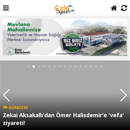
GÜNDEM
Zekai Aksakallı'dan Ömer Halisdemir'e 'vefa'
ziyareti!