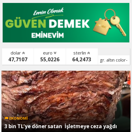
dolar
euro
sterlin
47,7107
55,0226
64,2473
gr. altın color-
bist color-
EKONOMİ
3 bin TL’ye döner satan İşletmeye ceza yağdı