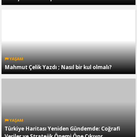
YAŞAM
Mahmut Çelik Yazdı ; Nasıl bir kul olmalı?
YAŞAM
Türkiye Haritası Yeniden Gündemde: Coğrafi
Veriler ve Stratejik Önemi Öne Çıkıyor