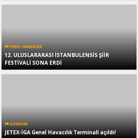
YEREL HABERLER
12. ULUSLARARASI İSTANBULENSİS ŞİİR
FESTİVALİ SONA ERDİ
GÜNDEM
JETEX-İGA Genel Havacılık Terminali açıldı!