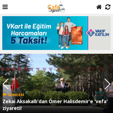
GÜNDEM
Zekai Aksakallı'dan Ömer Halisdemir'e 'vefa'
ziyareti!