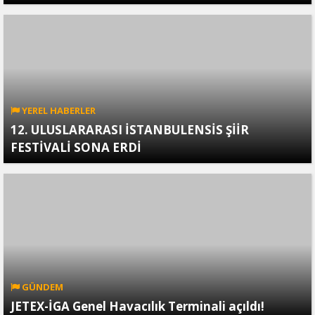
YEREL HABERLER
12. ULUSLARARASI İSTANBULENSİS ŞİİR
FESTİVALİ SONA ERDİ
GÜNDEM
JETEX-İGA Genel Havacılık Terminali açıldı!