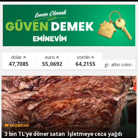
dolar
euro
sterlin
47,7085
55,0692
64,2155
gr. altın color-
bist color-
EKONOMİ
3 bin TL’ye döner satan İşletmeye ceza yağdı