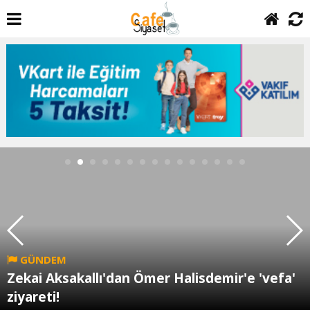
GÜNDEM
Zekai Aksakallı'dan Ömer Halisdemir'e 'vefa'
ziyareti!