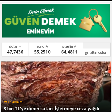
dolar
euro
sterlin
47,7436
55,2510
64,4811
gr. altın color-
bist color-
EKONOMİ
3 bin TL’ye döner satan İşletmeye ceza yağdı