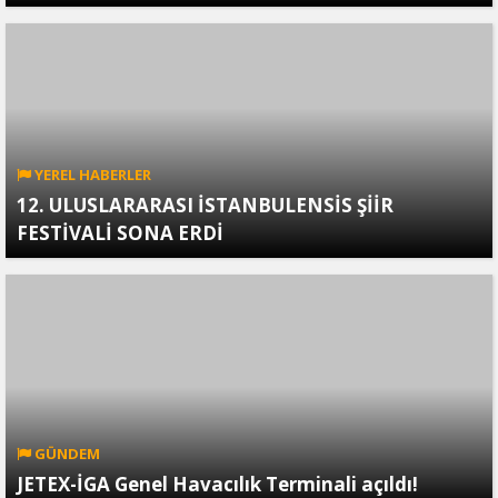
YEREL HABERLER
12. ULUSLARARASI İSTANBULENSİS ŞİİR
FESTİVALİ SONA ERDİ
GÜNDEM
JETEX-İGA Genel Havacılık Terminali açıldı!