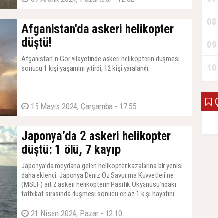
08
Afganistan'da askeri helikopter
düştü!
09
Afganistan'ın Gor vilayetinde askeri helikopterin düşmesi
10
sonucu 1 kişi yaşamını yitirdi, 12 kişi yaralandı.
Ç
15 Mayıs 2024, Çarşamba - 17:55
Japonya’da 2 askeri helikopter
düştü: 1 ölü, 7 kayıp
Japonya’da meydana gelen helikopter kazalarına bir yenisi
daha eklendi. Japonya Deniz Öz Savunma Kuvvetleri'ne
(MSDF) ait 2 askeri helikopterin Pasifik Okyanusu’ndaki
tatbikat sırasında düşmesi sonucu en az 1 kişi hayatını
kaybetti.
21 Nisan 2024, Pazar - 12:10