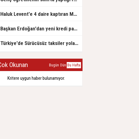
Haluk Levent'e 4 daire kaptıran Müteahhit soluğu savcılıkta aldı
Başkan Erdoğan'dan yeni kredi paketi müjdesi: 6 ay geri ödemesiz, 36 ay vadeli
Türkiye'de Sürücüsüz taksiler yola çıkmaya hazırlanıyor
ok Okunan
Bugün
Dün
Bu Hafta
Kritere uygun haber bulunamıyor.