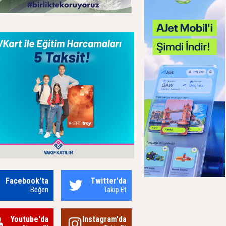
Facebook'ta
Twitter'da
Beğen
Takip Et
Youtube'da
Instagram'da