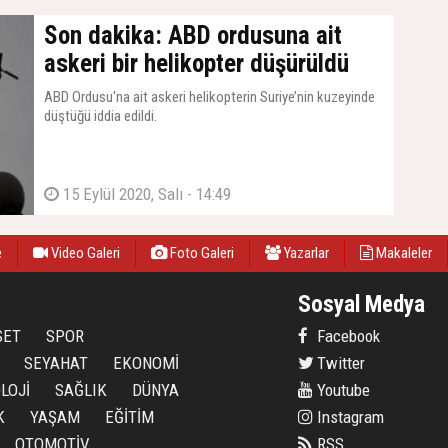
Son dakika: ABD ordusuna ait
askeri bir helikopter düşürüldü
ABD Ordusu'na ait askeri helikopterin Suriye’nin kuzeyinde
düştüğü iddia edildi.
15 Eylül 2020, Salı - 14:49
e
Video Galeri
Foto Galeri
Yazarlar
Makaleler
Sosyal Medya
SET
SPOR
Facebook
SEYAHAT
EKONOMİ
Twitter
LOJİ
SAĞLIK
DÜNYA
Youtube
K
YAŞAM
EĞİTİM
Instagram
OTOMOTİV
RSS