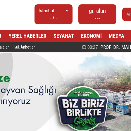
gr. altın
- / -
---
R
YEREL HABERLER
SEYAHAT
EKONOMİ
MEDYA
00:27
PROF. DR. MAHMUD ESAD COŞ
leler
Anketler