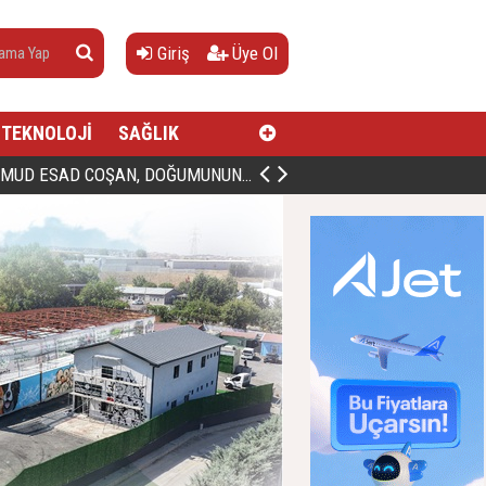
Giriş
Üye Ol
TEKNOLOJİ
SAĞLIK
AN, DOĞUMUNUN HİCRÎ 91. YILINDA ELAZIĞ'DA YÂD EDİLECEK