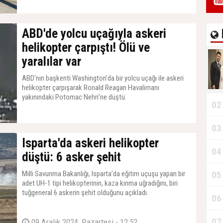
13 Mayıs 2025, Salı - 11:37
ABD'de yolcu uçağıyla askeri
helikopter çarpıştı! Ölü ve
yaralılar var
ABD'nin başkenti Washington'da bir yolcu uçağı ile askeri
helikopter çarpışarak Ronald Reagan Havalimanı
yakınındaki Potomac Nehri'ne düştü.
02
30 Ocak 2025, Perşembe - 09:25
03
Isparta'da askeri helikopter
04
düştü: 6 asker şehit
Milli Savunma Bakanlığı, Isparta’da eğitim uçuşu yapan bir
05
adet UH-1 tipi helikopterinin, kaza kırıma uğradığını, biri
tuğgeneral 6 askerin şehit olduğunu açıkladı.
06
07
09 Aralık 2024, Pazartesi - 12:52