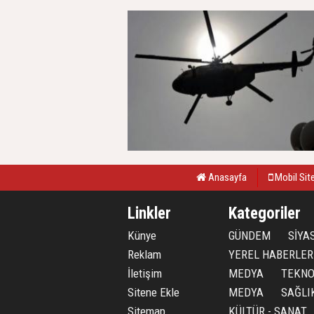
Anasayfa
Mobil Sit
Linkler
Kategoriler
Künye
GÜNDEM
SİYA
Reklam
YEREL HABERLER
İletişim
MEDYA
TEKNO
Sitene Ekle
MEDYA
SAĞLI
Sitemap
KÜLTÜR - SANAT