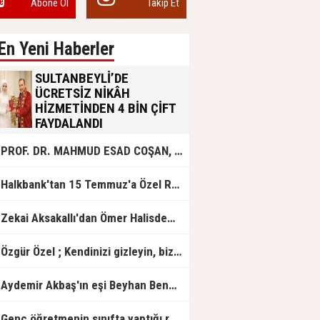
Abone Ol
Takip Et
En Yeni Haberler
SULTANBEYLİ’DE
ÜCRETSİZ NİKÂH
HİZMETİNDEN 4 BİN ÇİFT
FAYDALANDI
Sultanbeyli Belediyesi evlilik yolunda
PROF. DR. MAHMUD ESAD COŞAN, DOĞUMUNUN HİCRÎ 91. YILINDA ELAZIĞ'DA YÂD EDİLECEK
olan gençlere destek amacıyla
başlattığı ücretsiz nikâh hizmetini
sürdürüyor. Bu uygulamayı geçen yıl
Halkbank'tan 15 Temmuz'a Özel Reklam Filmi: "İrade Bizim, Zafer Bizim"
başlattıklarını belirten Sultanbeyli
Belediye Başkanı Ali Tombaş,
“Şimdiye kadar 4 bin çiftimize
Zekai Aksakallı'dan Ömer Halisdemir'e 'vefa' ziyareti!
ücretsiz hizmet vermenin
mutluluğunu yaşıyoruz” dedi.
Özgür Özel ; Kendinizi gizleyin, bizden işaret bekleyin
Aydemir Akbaş'ın eşi Beyhan Benek Akbaş hayatını kaybetti
Genç öğretmenin sınıfta yaptığı rezil paylaşım