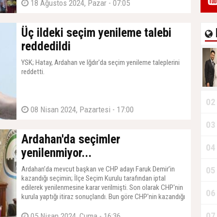
18 Ağustos 2024, Pazar - 07:05
Üç ildeki seçim yenileme talebi
reddedildi
YSK; Hatay, Ardahan ve Iğdır'da seçim yenileme taleplerini
reddetti.
02
08 Nisan 2024, Pazartesi - 17:00
03
Ardahan'da seçimler
04
yenilenmiyor...
Ardahan’da mevcut başkan ve CHP adayı Faruk Demir’in
05
kazandığı seçimin; İlçe Seçim Kurulu tarafından iptal
edilerek yenilenmesine karar verilmişti. Son olarak CHP'nin
06
kurula yaptığı itiraz sonuçlandı. Bun göre CHP'nin kazandığı
Ardahan'da seçimler yenilenmeyecek.
07
05 Nisan 2024, Cuma - 16:36