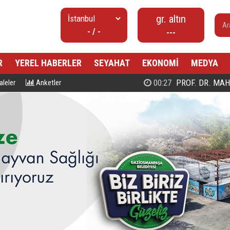
gr. altın
- / -
---
R
YEREL HABERLER
SEYAHAT
EKONOMİ
MEDYA
00:27
PROF. DR. MAHMUD ESAD COŞ
leler
Anketler