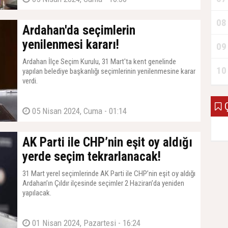
08
Ardahan'da seçimlerin
yenilenmesi kararı!
09
Ardahan İlçe Seçim Kurulu, 31 Mart'ta kent genelinde
10
yapılan belediye başkanlığı seçimlerinin yenilenmesine karar
verdi.
Ç
05 Nisan 2024, Cuma - 01:14
AK Parti ile CHP’nin eşit oy aldığı
yerde seçim tekrarlanacak!
31 Mart yerel seçimlerinde AK Parti ile CHP’nin eşit oy aldığı
Ardahan’ın Çıldır ilçesinde seçimler 2 Haziran’da yeniden
yapılacak.
01 Nisan 2024, Pazartesi - 16:24