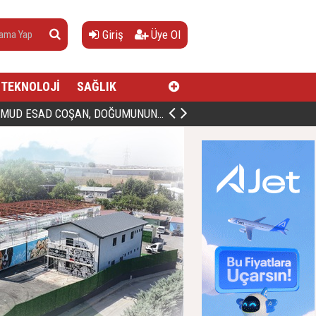
Giriş
Üye Ol
TEKNOLOJİ
SAĞLIK
AN, DOĞUMUNUN HİCRÎ 91. YILINDA ELAZIĞ'DA YÂD EDİLECEK