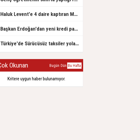
Haluk Levent'e 4 daire kaptıran Müteahhit soluğu savcılıkta aldı
Başkan Erdoğan'dan yeni kredi paketi müjdesi: 6 ay geri ödemesiz, 36 ay vadeli
Türkiye'de Sürücüsüz taksiler yola çıkmaya hazırlanıyor
ok Okunan
Bugün
Dün
Bu Hafta
Kritere uygun haber bulunamıyor.