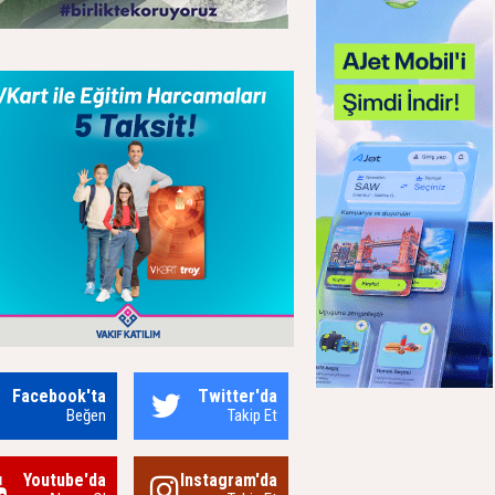
Facebook'ta
Twitter'da
Beğen
Takip Et
Youtube'da
Instagram'da