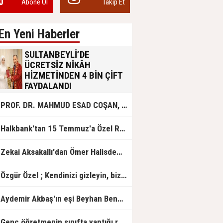
Abone Ol
Takip Et
En Yeni Haberler
SULTANBEYLİ’DE
ÜCRETSİZ NİKÂH
HİZMETİNDEN 4 BİN ÇİFT
FAYDALANDI
Sultanbeyli Belediyesi evlilik yolunda
PROF. DR. MAHMUD ESAD COŞAN, DOĞUMUNUN HİCRÎ 91. YILINDA ELAZIĞ'DA YÂD EDİLECEK
olan gençlere destek amacıyla
başlattığı ücretsiz nikâh hizmetini
sürdürüyor. Bu uygulamayı geçen yıl
Halkbank'tan 15 Temmuz'a Özel Reklam Filmi: "İrade Bizim, Zafer Bizim"
başlattıklarını belirten Sultanbeyli
Belediye Başkanı Ali Tombaş,
“Şimdiye kadar 4 bin çiftimize
Zekai Aksakallı'dan Ömer Halisdemir'e 'vefa' ziyareti!
ücretsiz hizmet vermenin
mutluluğunu yaşıyoruz” dedi.
Özgür Özel ; Kendinizi gizleyin, bizden işaret bekleyin
Aydemir Akbaş'ın eşi Beyhan Benek Akbaş hayatını kaybetti
Genç öğretmenin sınıfta yaptığı rezil paylaşım