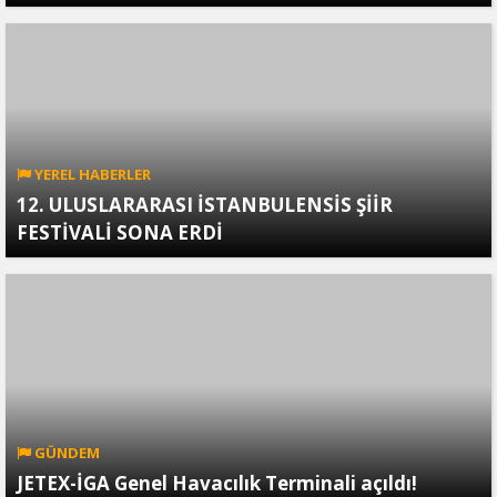
YEREL HABERLER
12. ULUSLARARASI İSTANBULENSİS ŞİİR
FESTİVALİ SONA ERDİ
GÜNDEM
JETEX-İGA Genel Havacılık Terminali açıldı!