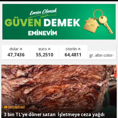
dolar
euro
sterlin
47,7436
55,2510
64,4811
gr. altın color-
bist color-
EKONOMİ
3 bin TL’ye döner satan İşletmeye ceza yağdı