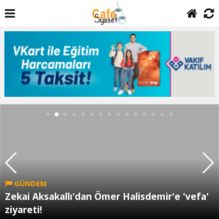
GÜNDEM
Zekai Aksakallı'dan Ömer Halisdemir'e 'vefa'
ziyareti!